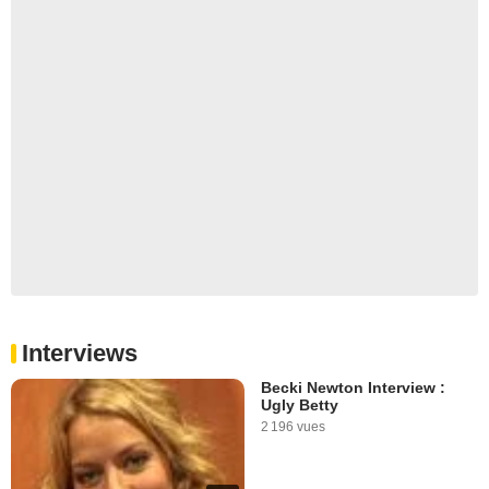
Interviews
Becki Newton Interview :
Ugly Betty
2 196 vues