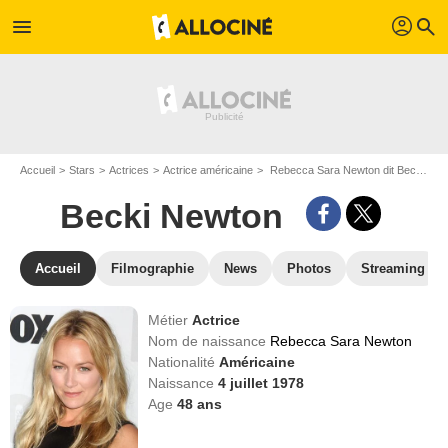
profil
menu
search
Accueil
Stars
Actrices
Actrice américaine
Rebecca Sara Newton dit Becki Newton
Becki Newton
Accueil
Filmographie
News
Photos
Streaming
Métier
Actrice
Nom de naissance
Rebecca Sara Newton
Nationalité
Américaine
Naissance
4 juillet 1978
Age
48
ans