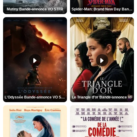
Mutiny Bande-annonce VO STFR
Spider-Man: Brand New Day Bande-annonce VO STFR
L'Odyssée Bande-annonce VO STFR
Le Triangle d'or Bande-annonce VF