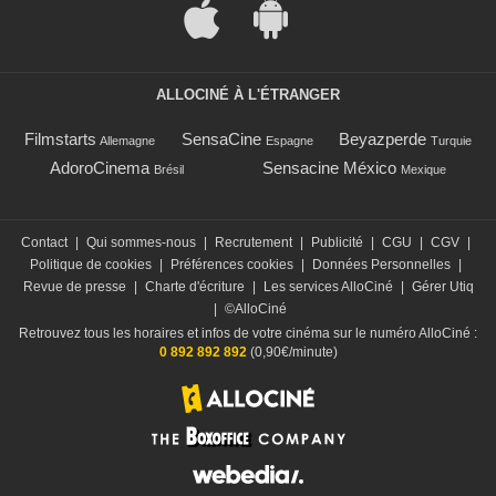
ALLOCINÉ À L'ÉTRANGER
Filmstarts
SensaCine
Beyazperde
Allemagne
Espagne
Turquie
AdoroCinema
Sensacine México
Brésil
Mexique
Contact
|
Qui sommes-nous
|
Recrutement
|
Publicité
|
CGU
|
CGV
|
Politique de cookies
|
Préférences cookies
|
Données Personnelles
|
Revue de presse
|
Charte d'écriture
|
Les services AlloCiné
|
Gérer Utiq
|
©AlloCiné
Retrouvez tous les horaires et infos de votre cinéma sur le numéro AlloCiné :
0 892 892 892
(0,90€/minute)