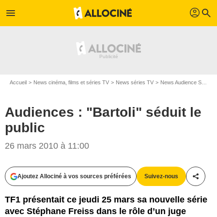
profil
menu
search
Accueil
News cinéma, films et séries TV
News séries TV
News Audience Séries TV
Audiences : "Bartoli" séduit le
public
26 mars 2010 à 11:00
Ajoutez Allociné à vos sources préférées
Suivez-nous
Partag
TF1 présentait ce jeudi 25 mars sa nouvelle série
avec Stéphane Freiss dans le rôle d’un juge