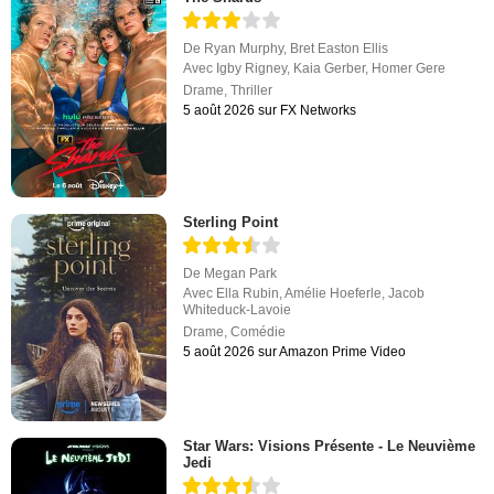
De
Ryan Murphy
,
Bret Easton Ellis
Avec
Igby Rigney
,
Kaia Gerber
,
Homer Gere
Drame
,
Thriller
5 août 2026 sur FX Networks
Sterling Point
De
Megan Park
Avec
Ella Rubin
,
Amélie Hoeferle
,
Jacob
Whiteduck-Lavoie
Drame
,
Comédie
5 août 2026 sur Amazon Prime Video
Star Wars: Visions Présente - Le Neuvième
Jedi