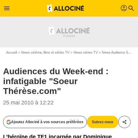
profil
menu
search
Accueil
News cinéma, films et séries TV
News séries TV
News Audience Séries TV
Audiences du Week-end :
infatigable "Soeur
Thérèse.com"
25 mai 2010 à 12:22
Ajoutez Allociné à vos sources préférées
Suivez-nous
Partag
L’héroïne de TF1 incarnée par Dominique