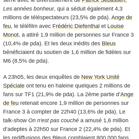
Les années bonheur
, qui a séduit également 4,3
millions de téléspectateurs (23,5% de pda).
Ange de
feu
, le téléfilm avec
Frédéric Diefenthal
et
Louise
Monot
, a attiré 1,9 million de personnes sur France 3
(10,4% de pda). Et les deux inédits des
Bleus
bénéficiaient du soutien de 1,6 million de fidèles sur
M6 (8,5% de pda).
A 23h05, les deux enquêtes de
New York Unité
Spéciale
ont tenu en haleine quelques 2 millions de
fans sur TF1 (21,9% de pda). La 2ème partie d’
Ange
de feu
retenait encore 1,9 million de personnes sur
France 3 à compter de 22h40 (13,6% de pda). Le
talk-show
On n'est pas couché
a amusé 1,6 million
d’adeptes à 22h50 sur France 2 (22,4% de pda). Et
les rediffusions des
Bleus
comblaient 800 000 fans