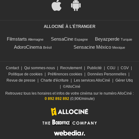
ALLOCINÉ À L'ÉTRANGER
Filmstarts
SensaCine
Beyazperde
Allemagne
Espagne
Turquie
AdoroCinema
Sensacine México
Brésil
Mexique
Contact
|
Qui sommes-nous
|
Recrutement
|
Publicité
|
CGU
|
CGV
|
Politique de cookies
|
Préférences cookies
|
Données Personnelles
|
Revue de presse
|
Charte d'écriture
|
Les services AlloCiné
|
Gérer Utiq
|
©AlloCiné
Retrouvez tous les horaires et infos de votre cinéma sur le numéro AlloCiné :
0 892 892 892
(0,90€/minute)