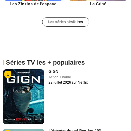
Les Zinzins de l'espace
La Crim'
Les séries similaires
Séries TV les + populaires
GIGN
1
Action
,
Drame
22 juillet 2026 sur Netflix
L'Attentat du vol Pan Am 103