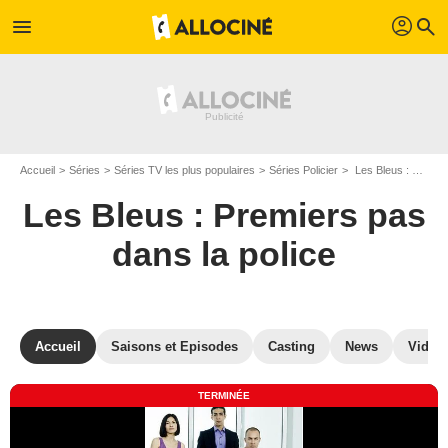
profil
menu
search
Accueil
Séries
Séries TV les plus populaires
Séries Policier
Les Bleus : Premiers pas dans la police
Les Bleus : Premiers pas
dans la police
Accueil
Saisons et Episodes
Casting
News
Vidéo
TERMINÉE