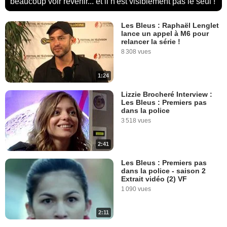
beaucoup voir revenir... et il n'est visiblement pas le seul !
Les Bleus : Raphaël Lenglet
lance un appel à M6 pour
relancer la série !
8 308 vues
1:24
Lizzie Brocheré Interview :
Les Bleus : Premiers pas
dans la police
3 518 vues
2:41
Les Bleus : Premiers pas
dans la police - saison 2
Extrait vidéo (2) VF
1 090 vues
2:11