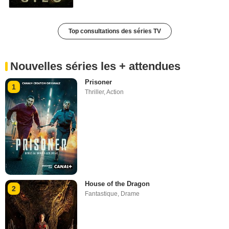
Top consultations des séries TV
Nouvelles séries les + attendues
Prisoner
1
Thriller
,
Action
House of the Dragon
2
Fantastique
,
Drame