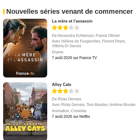
Nouvelles séries venant de commencer
La mère et l'assassin
De
Alexandra Echkenazi
,
Franck Ollivier
Avec
Hélène de Fougerolles
,
Florent Peyre
,
Vittoria Di Savoia
Drame
7 août 2026 sur France.TV
Alley Cats
De
Ricky Gervais
Avec
Ricky Gervais
,
Tom Basden
,
Andrew Brooke
Animation
,
Comédie
7 août 2026 sur Netflix