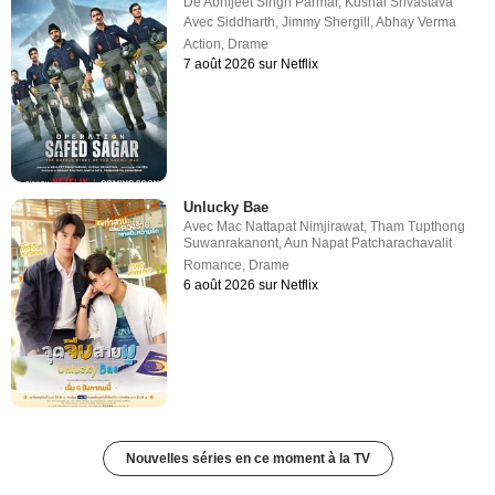
De
Abhijeet Singh Parmar
,
Kushal Srivastava
Avec
Siddharth
,
Jimmy Shergill
,
Abhay Verma
Action
,
Drame
7 août 2026 sur Netflix
Unlucky Bae
Avec
Mac Nattapat Nimjirawat
,
Tham Tupthong
Suwanrakanont
,
Aun Napat Patcharachavalit
Romance
,
Drame
6 août 2026 sur Netflix
Nouvelles séries en ce moment à la TV