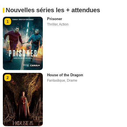
Nouvelles séries les + attendues
Prisoner
1
Thriller
,
Action
House of the Dragon
2
Fantastique
,
Drame