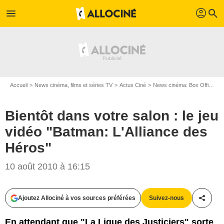
profil
menu
search
Accueil
News cinéma, films et séries TV
Actus Ciné
News cinéma: Box Office
B
Bientôt dans votre salon : le jeu
vidéo "Batman: L'Alliance des
Héros"
10 août 2010 à 16:15
Ajoutez Allociné à vos sources préférées
Suivez-nous
Partag
En attendant que "La Ligue des Justiciers" sorte