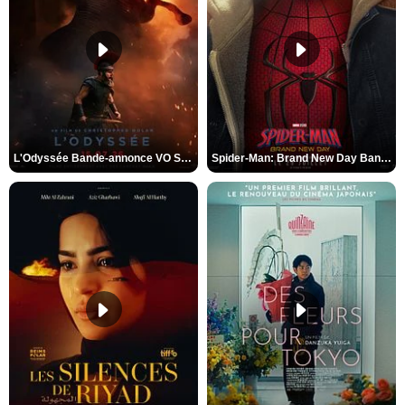
L'Odyssée Bande-annonce VO STFR
Spider-Man: Brand New Day Bande-annonce VO STFR