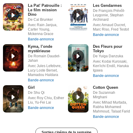
La Pat' Patrouille :
Les Gendarmes
Le film mission
De François Prévôt-
Dino
Leygonie, Stephan
De Cal Brunker
Archinard
Avec Rain Janjua,
Avec Arnaud Ducret,
Carter Young,
Marc Riso, Fred Testot
Mckenna Grace
Bande-annonce
Bande-annonce
Kyma, l’onde
Des Fleurs pour
mystérieuse
Tokyo
De Romain Daudet-
De Yuiga Danzuka
Jahan
Avec Kodai Kurosaki,
Avec Jules Lefebvre,
Ken'ichi Endô, Haruka
Lucy Loste Berset,
Igawa
Mamadou Haïdara
Bande-annonce
Bande-annonce
Girl
Cotton Queen
De Shu Qi
De Suzannah
Mirghani
Avec Roy Chiu, Esther
Liu, Yu-Fei Lai
Avec Mihad Murtada,
Rabha Mohamed
Bande-annonce
Mahmoud, Talaat Farid
Bande-annonce
Sorties cinéma de la semaine