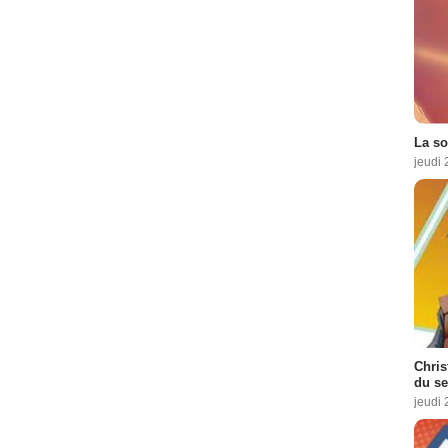
La so
jeudi
Chris
du se
jeudi