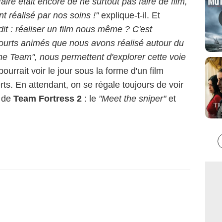
aire était encore de ne surtout pas faire de film,
t réalisé par nos soins !"
explique-t-il. Et
dit : réaliser un film nous même ? C'est
 courts animés que nous avons réalisé autour du
the Team", nous permettent d'explorer cette voie
ourrait voir le jour sous la forme d'un film
rts. En attendant, on se régale toujours de voir
" de
Team Fortress 2
: le
"Meet the sniper"
et