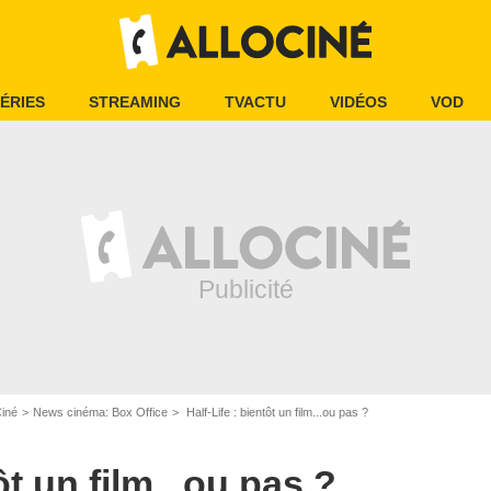
ÉRIES
STREAMING
TVACTU
VIDÉOS
VOD
Ciné
News cinéma: Box Office
Half-Life : bientôt un film...ou pas ?
ôt un film...ou pas ?