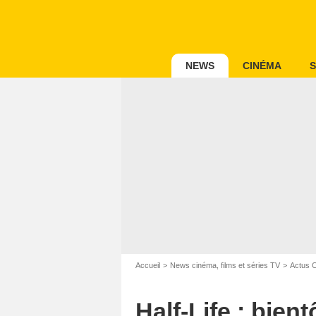
NEWS
CINÉMA
S
Accueil
News cinéma, films et séries TV
Actus 
Half-Life : bient