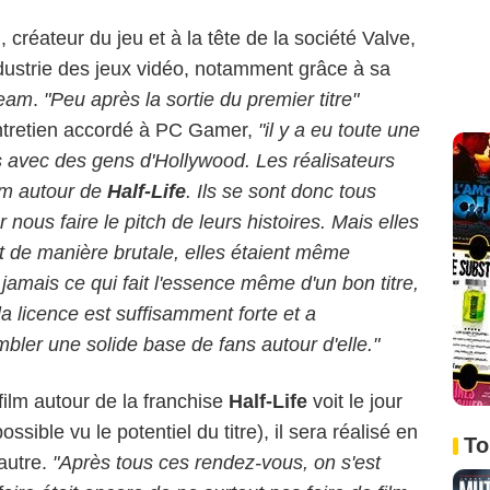
créateur du jeu et à la tête de la société Valve,
dustrie des jeux vidéo, notamment grâce à sa
eam
.
"Peu après la sortie du premier titre"
ntretien accordé à PC Gamer,
"il y a eu toute une
s avec des gens d'Hollywood. Les réalisateurs
ilm autour de
Half-Life
. Ils se sont donc tous
nous faire le pitch de leurs histoires. Mais elles
 dit de manière brutale, elles étaient même
amais ce qui fait l'essence même d'un bon titre,
a licence est suffisamment forte et a
mbler une solide base de fans autour d'elle."
film autour de la franchise
Half-Life
voit le jour
sible vu le potentiel du titre), il sera réalisé en
To
'autre.
"Après tous ces rendez-vous, on s'est