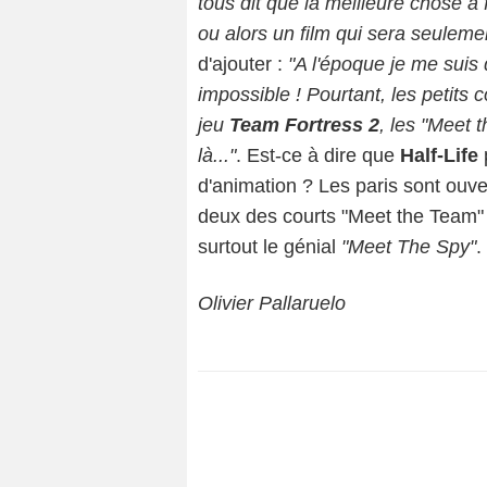
tous dit que la meilleure chose à f
ou alors un film qui sera seulemen
d'ajouter :
"A l'époque je me suis 
impossible ! Pourtant, les petits
jeu
Team Fortress 2
, les "Meet 
là..."
. Est-ce à dire que
Half-Life
p
d'animation ? Les paris sont ouve
deux des courts "Meet the Team
surtout le génial
"Meet The Spy"
.
Olivier Pallaruelo