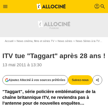
profil
menu
search
Accueil
News cinéma, films et séries TV
News séries
News Séries à la TV
ITV 
ITV tue "Taggart" après 28 ans !
13 mai 2011 à 13:30
Ajoutez Allociné à vos sources préférées
Suivez-nous
Partag
"Taggart", série policière emblématique de la
chaîne britannique ITV, ne reviendra pas à
l’antenne pour de nouvelles enquêtes…