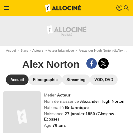
profil
menu
search
Accueil
Stars
Acteurs
Acteur britannique
Alexander Hugh Norton dit Alex Norton
Alex Norton
Accueil
Filmographie
Streaming
VOD, DVD
Métier
Acteur
Nom de naissance
Alexander Hugh Norton
Nationalité
Britannique
Naissance
27 janvier 1950
(Glasgow -
Ecosse)
Age
76
ans