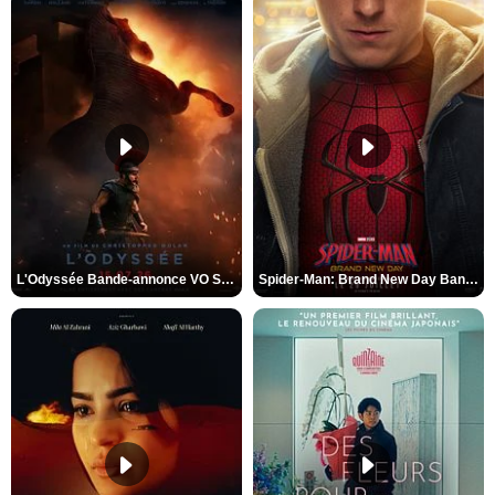
L'Odyssée Bande-annonce VO STFR
Spider-Man: Brand New Day Bande-annonce VO STFR