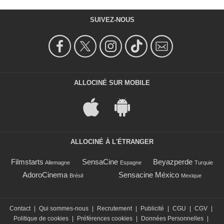
SUIVEZ-NOUS
ALLOCINÉ SUR MOBILE
ALLOCINÉ À L'ÉTRANGER
Filmstarts
SensaCine
Beyazperde
Allemagne
Espagne
Turquie
AdoroCinema
Sensacine México
Brésil
Mexique
Contact
|
Qui sommes-nous
|
Recrutement
|
Publicité
|
CGU
|
CGV
|
Politique de cookies
|
Préférences cookies
|
Données Personnelles
|