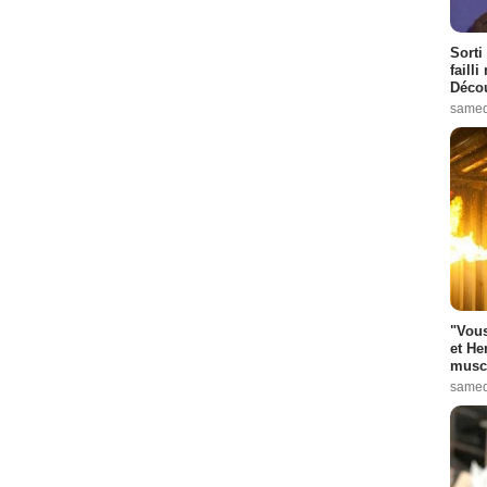
Sorti
failli
Décou
samed
"Vous
et He
muscl
samed