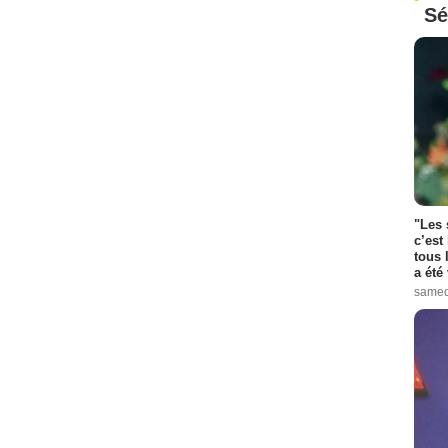
Sé
"Les 
c’est
tous 
a été 
samed