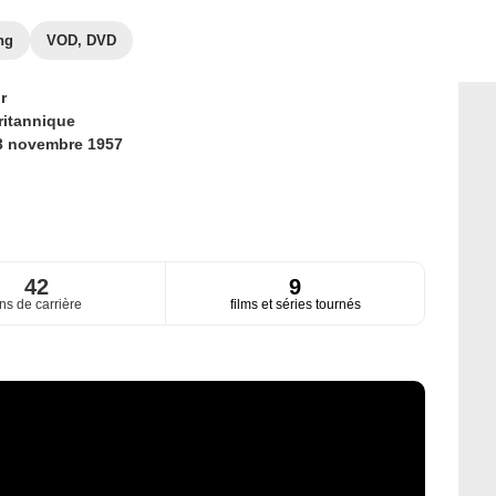
ng
VOD, DVD
r
ritannique
3 novembre 1957
42
9
ns de carrière
films et séries tournés