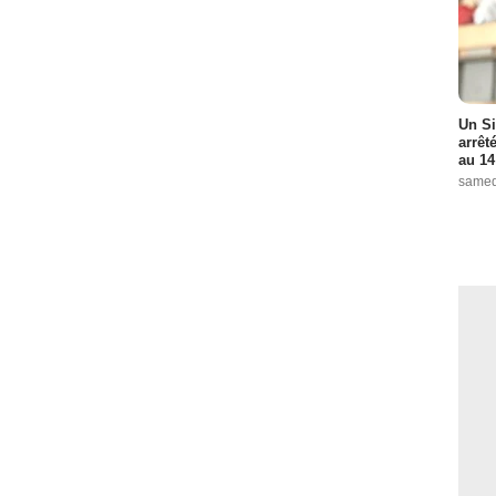
Un Si
arrêt
au 14
samed