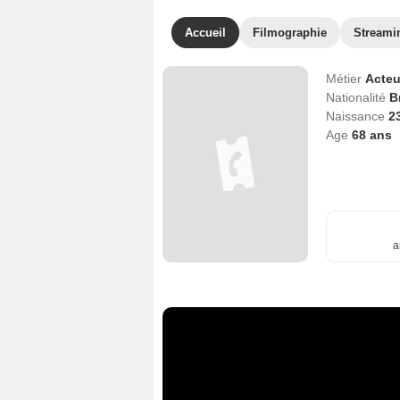
Accueil
Filmographie
Streami
Métier
Acteu
Nationalité
B
Naissance
2
Age
68
ans
a