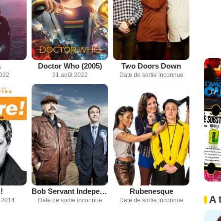
a
Doctor Who (2005)
Two Doors Down
2022
31 août 2022
Date de sortie inconnue
!
Bob Servant Independent
Rubenesque
A 
 2014
Date de sortie inconnue
Date de sortie inconnue