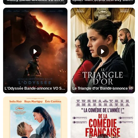
L'Odyssée Bande-annonce VO STFR
Le Triangle d'or Bande-annonce VF