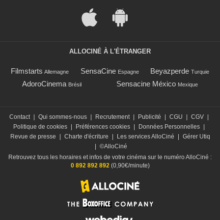
ALLOCINÉ À L'ÉTRANGER
Filmstarts
SensaCine
Beyazperde
Allemagne
Espagne
Turquie
AdoroCinema
Sensacine México
Brésil
Mexique
Contact
|
Qui sommes-nous
|
Recrutement
|
Publicité
|
CGU
|
CGV
|
Politique de cookies
|
Préférences cookies
|
Données Personnelles
|
Revue de presse
|
Charte d'écriture
|
Les services AlloCiné
|
Gérer Utiq
|
©AlloCiné
Retrouvez tous les horaires et infos de votre cinéma sur le numéro AlloCiné :
0 892 892 892
(0,90€/minute)