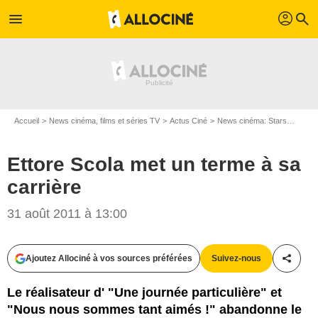
profil
menu
search
Accueil
News cinéma, films et séries TV
Actus Ciné
News cinéma: Stars
Ettore
Ettore Scola met un terme à sa
carrière
31 août 2011 à 13:00
Ajoutez Allociné à vos sources préférées
Suivez-nous
Partag
Le réalisateur d' "Une journée particulière" et
"Nous nous sommes tant aimés !" abandonne le