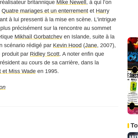
 réalisateur britannique
Mike Newell
, à qui l’on
e
Quatre mariages et un enterrement
et
Harry
uant à lui pressenti à la mise en scène. L’intrigue
e plus précisément sur la rencontre au sommet
étique
Mikhaïl Gorbatchev
en Islande, suite à la
n scénario rédigé par
Kevin Hood
(
Jane
, 2007),
 produit par
Ridley Scott
. A noter enfin que
ésident au cours de sa carrière, dans la
t et Miss Wade
en 1995.
on
To