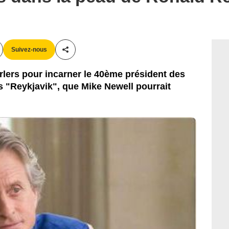
Suivez-nous
Partager cet article
lers pour incarner le 40ème président des
 "Reykjavik", que Mike Newell pourrait