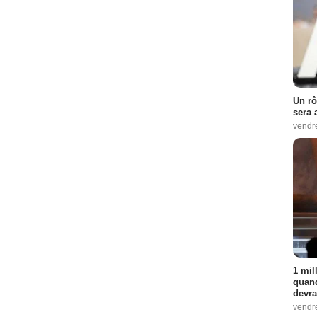
Un rô
sera 
vendr
1 mil
quand
devra
vendr