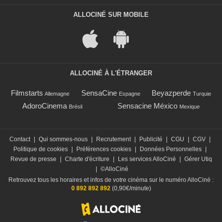
ALLOCINÉ SUR MOBILE
ALLOCINÉ À L'ÉTRANGER
Filmstarts
SensaCine
Beyazperde
Allemagne
Espagne
Turquie
AdoroCinema
Sensacine México
Brésil
Mexique
Contact
|
Qui sommes-nous
|
Recrutement
|
Publicité
|
CGU
|
CGV
|
Politique de cookies
|
Préférences cookies
|
Données Personnelles
|
Revue de presse
|
Charte d'écriture
|
Les services AlloCiné
|
Gérer Utiq
|
©AlloCiné
Retrouvez tous les horaires et infos de votre cinéma sur le numéro AlloCiné :
0 892 892 892
(0,90€/minute)