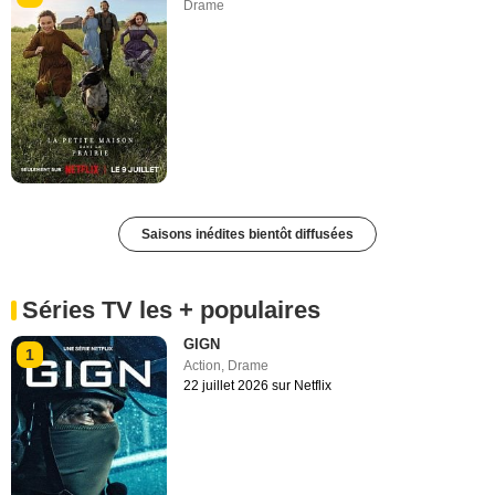
Drame
Saisons inédites bientôt diffusées
Séries TV les + populaires
GIGN
1
Action
,
Drame
22 juillet 2026 sur Netflix