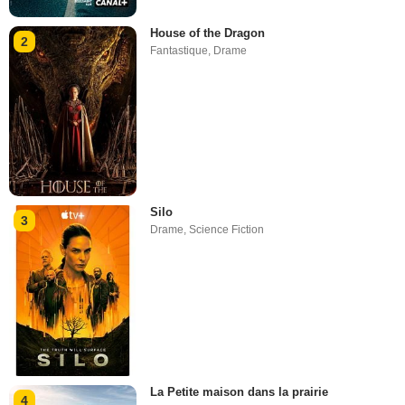
House of the Dragon
2
Fantastique
,
Drame
Silo
3
Drame
,
Science Fiction
La Petite maison dans la prairie
4