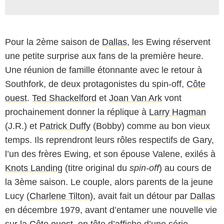
Pour la 2ème saison de
Dallas
, les Ewing réservent
une petite surprise aux fans de la première heure.
Une réunion de famille étonnante avec le retour à
Southfork, de deux protagonistes du spin-off,
Côte
ouest
.
Ted Shackelford
et
Joan Van Ark
vont
prochainement donner la réplique à
Larry Hagman
(J.R.) et
Patrick Duffy
(Bobby) comme au bon vieux
temps. Ils reprendront leurs rôles respectifs de Gary,
l’un des frères Ewing, et son épouse Valene, exilés à
Knots Landing
(titre original du
spin-off
) au cours de
la 3ème saison. Le couple, alors parents de la jeune
Lucy (
Charlene Tilton
), avait fait un détour par
Dallas
en décembre 1979, avant d’entamer une nouvelle vie
sur la
Côte ouest
, en tête d’affiche d’une série