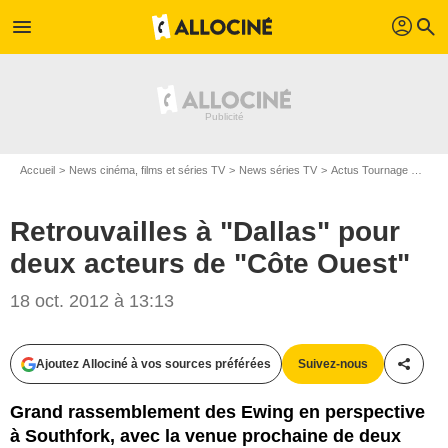
profil
menu
search
Accueil
News cinéma, films et séries TV
News séries TV
Actus Tournage Séries TV
Retrouvailles à "Dallas" pour
deux acteurs de "Côte Ouest"
18 oct. 2012 à 13:13
Ajoutez Allociné à vos sources préférées
Suivez-nous
Partag
Grand rassemblement des Ewing en perspective
à Southfork, avec la venue prochaine de deux