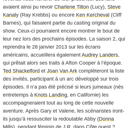
avaient ainsi pu revoir
Charlene Tilton
(Lucy),
Steve
Kanaly
(Ray Krebbs) ou encore
Ken Kercheval
(Cliff
Barnes), qui faisaient partie du casting original du
show. Ceux-ci pourraient encore montrer le bout de
leur nez lors des prochains épisodes. La saison 2, qui
reprendra le 28 janvier 2013 sur les écrans
américains, accueillera également
Audrey Landers
,
qui prêtait alors ses traits à Afton Cooper à l’époque.
Ted Shackelford
et
Joan Van Ark
complèteront la liste
des invités, participant à un arc développé sur trois
épisodes. Il n’a pas été précisé si leurs jumeaux (nés
entretemps à
Knots Landing
, en Californie) les
accompagneraient tout au long de cette nouvelle
aventure. Après Gary et Valene, les scénaristes iront-
ils jusqu’à ressusciter la redoutable Abby (
Donna
Mills
), pendant féminin de J.R. dans
Côte ouest
?