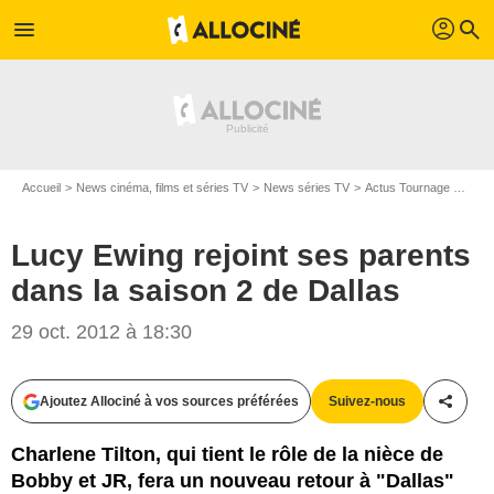
profil
menu
search
Accueil
News cinéma, films et séries TV
News séries TV
Actus Tournage Séries TV
Lucy Ewing rejoint ses parents
dans la saison 2 de Dallas
29 oct. 2012 à 18:30
Ajoutez Allociné à vos sources préférées
Suivez-nous
Partag
Charlene Tilton, qui tient le rôle de la nièce de
Bobby et JR, fera un nouveau retour à "Dallas"