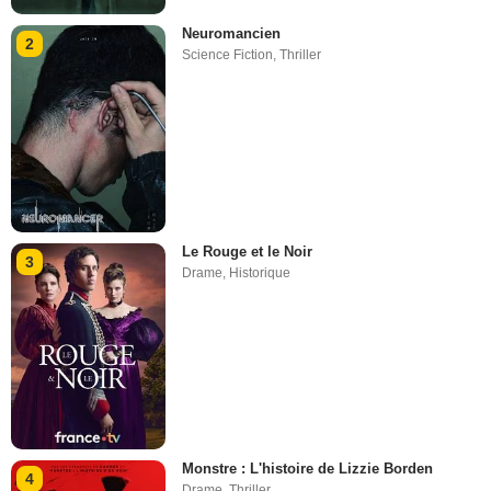
Neuromancien
2
Science Fiction
,
Thriller
Le Rouge et le Noir
3
Drame
,
Historique
Monstre : L'histoire de Lizzie Borden
4
Drame
,
Thriller