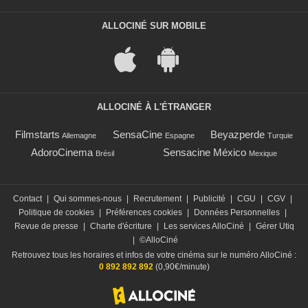
ALLOCINÉ SUR MOBILE
ALLOCINÉ À L'ÉTRANGER
Filmstarts
SensaCine
Beyazperde
Allemagne
Espagne
Turquie
AdoroCinema
Sensacine México
Brésil
Mexique
Contact
|
Qui sommes-nous
|
Recrutement
|
Publicité
|
CGU
|
CGV
|
Politique de cookies
|
Préférences cookies
|
Données Personnelles
|
Revue de presse
|
Charte d'écriture
|
Les services AlloCiné
|
Gérer Utiq
|
©AlloCiné
Retrouvez tous les horaires et infos de votre cinéma sur le numéro AlloCiné :
0 892 892 892
(0,90€/minute)