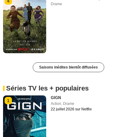
4
Drame
Saisons inédites bientôt diffusées
Séries TV les + populaires
GIGN
1
Action
,
Drame
22 juillet 2026 sur Netflix