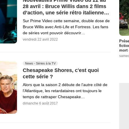
28 avril : Bruce Willis dans 2 films
d’action, une série rétro italienne…
Sur Prime Video cette semaine, double dose de
Bruce Willis avec Anti-Life et Fortress. Les fans
de séries vont pouvoir découvrir…
vendredi 22 avril 2022
Prése
ficti
mort 
samed
News - Séries à la TV
Chesapeake Shores, c'est quoi
cette série ?
Alors que la saison 2 débute de l’autre côté de
l’Atlantique, les retardataires ont toujours le
temps de rattraper Chesapeake…
dimanche 6 août 2017