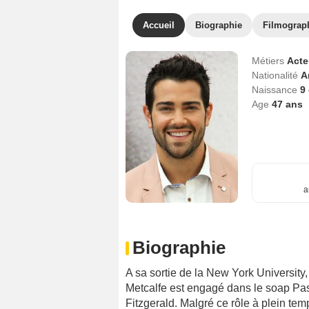
Accueil
Biographie
Filmograp
Métiers
Act
Nationalité
A
Naissance
9
Age
47
ans
a
Biographie
A sa sortie de la New York University,
Metcalfe est engagé dans le soap Pas
Fitzgerald. Malgré ce rôle à plein tem