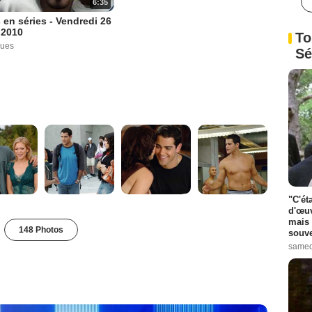
6:35
 en séries - Vendredi 26
r 2010
To
vues
Sé
"C'ét
d'œuv
mais 
148 Photos
souve
samed