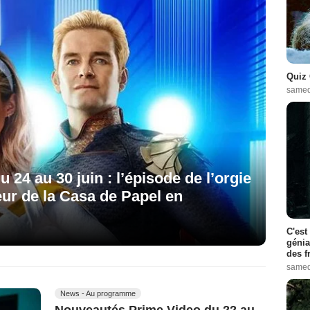
Quiz 
samed
 24 au 30 juin : l’épisode de l’orgie
eur de la Casa de Papel en
C'est
génia
des f
samed
News - Au programme
Nouveautés Prime Video du 22 au