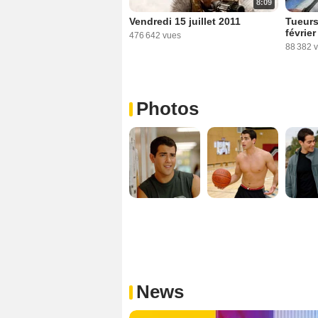
8:09
Vendredi 15 juillet 2011
Tueurs
févrie
476 642 vues
88 382 
Photos
News