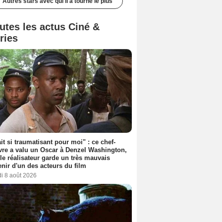
Autres stars avec qui il a tourné le plus
utes les actus Ciné &
ries
ait si traumatisant pour moi" : ce chef-
re a valu un Oscar à Denzel Washington,
le réalisateur garde un très mauvais
nir d'un des acteurs du film
i 8 août 2026