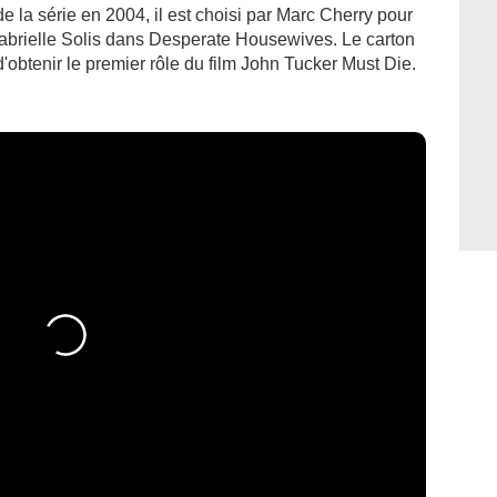
e la série en 2004, il est choisi par Marc Cherry pour
Gabrielle Solis dans Desperate Housewives. Le carton
d'obtenir le premier rôle du film John Tucker Must Die.