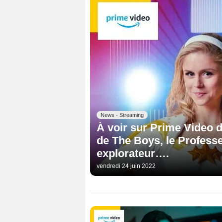
News - Streaming
À voir sur Prime Video du
de The Boys, le Profess
explorateur….
vendredi 24 juin 2022