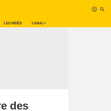
profil
search
LES INDÉS
CANAL+
re des