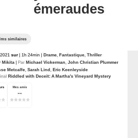
émeraudes
lms similaires
t 2021
sur
|
1h 24min
|
Drame
,
Fantastique
,
Thriller
 Mikita
Par
Michael Vickerman
,
John Christian Plummer
|
sse Metcalfe
,
Sarah Lind
,
Eric Keenleyside
ginal
Riddled with Deceit: A Martha's Vineyard Mystery
urs
Mes amis
--