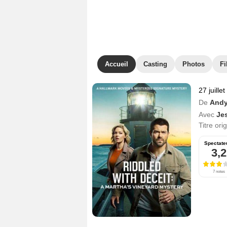
Accueil
Casting
Photos
Fi
27 juille
De
Andy
Avec
Je
Titre ori
Spectate
3,2
7 notes