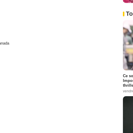
To
anada
Ce so
Impos
thrill
vendr