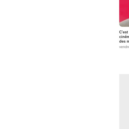
C'est
ciném
des m
vendr