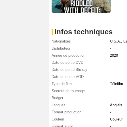
Infos techniques
Nationalités
U.S.A.
,
C
Distributeur
-
Année de production
2020
Date de sortie DVD
-
Date de sortie Blu-ray
-
Date de sortie VOD
-
Type de film
Télefilm
Secrets de tournage
-
Budget
-
Langues
Anglais
Format production
-
Couleur
Couleur
Format audio
-