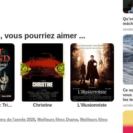
Qu’es
méch
vendr
, vous pourriez aimer ...
Ce so
vous 
les t
Left Behind II : Tribulation Force
Christine
L'Illusionniste
vendr
ilms de l'année 2020
,
Meilleurs films Drame
,
Meilleurs films