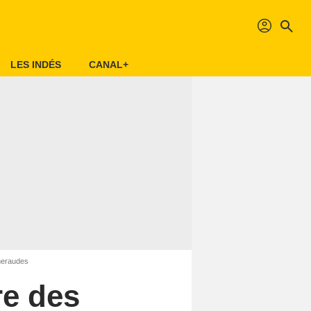
profil
search
LES INDÉS
CANAL+
émeraudes
re des