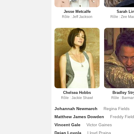
Jesse Metcalfe
Sarah Li
Rôle : Jeff Jackson
Rôle : Zee Ma
Chelsea Hobbs
Bradley Str
Rôle : Jackie Shawl
Rôle : Barma
Johannah Newmarch
Regina Fields
Matthew James Dowden
Freddy Fiel
Vincent Gale
Victor Gaines
Dejan Loyola
Lloyd Prajna