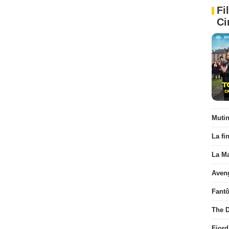
Fi
Ci
Muti
La fi
La Ma
Aven
Fant
The D
Fjord