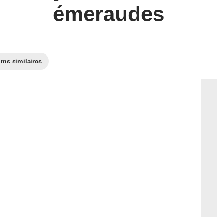
émeraudes
lms similaires