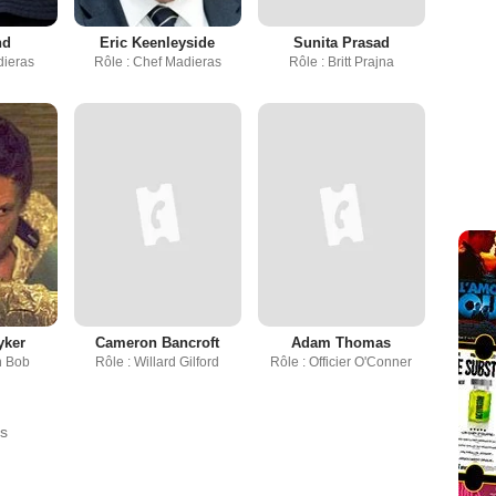
nd
Eric Keenleyside
Sunita Prasad
dieras
Rôle : Chef Madieras
Rôle : Britt Prajna
yker
Cameron Bancroft
Adam Thomas
n Bob
Rôle : Willard Gilford
Rôle : Officier O'Conner
ds