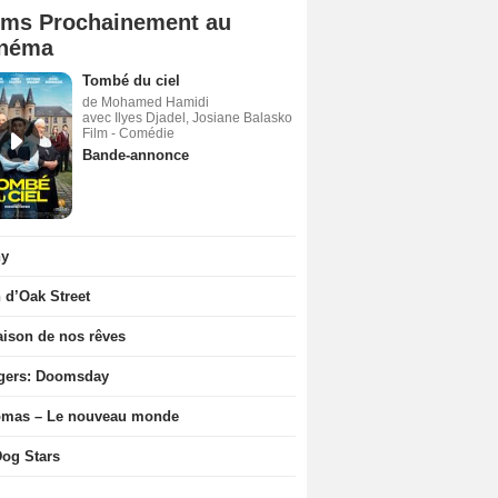
lms Prochainement au
néma
Tombé du ciel
de Mohamed Hamidi
avec Ilyes Djadel, Josiane Balasko
Film - Comédie
Bande-annonce
ny
n d’Oak Street
ison de nos rêves
gers: Doomsday
ômas – Le nouveau monde
og Stars