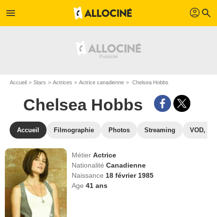
profil
menu
search
Accueil
Stars
Actrices
Actrice canadienne
Chelsea Hobbs
Chelsea Hobbs
Accueil
Filmographie
Photos
Streaming
VOD, DV
Métier
Actrice
Nationalité
Canadienne
Naissance
18 février 1985
Age
41
ans