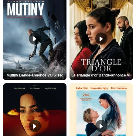
Mutiny Bande-annonce VO STFR
Le Triangle d'or Bande-annonce VF