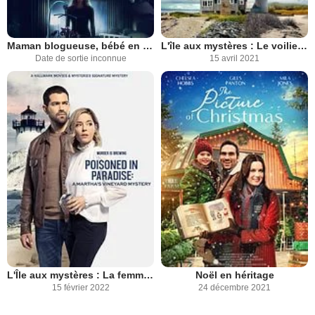
Maman blogueuse, bébé en danger
L'île aux mystères : Le voilier maudit
Date de sortie inconnue
15 avril 2021
L'Île aux mystères : La femme qui en savait trop
Noël en héritage
15 février 2022
24 décembre 2021