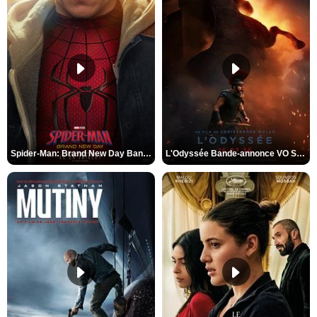
Spider-Man: Brand New Day Bande-annonce VO STFR
L'Odyssée Bande-annonce VO STFR