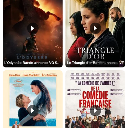
L'Odyssée Bande-annonce VO STFR
Le Triangle d'or Bande-annonce VF