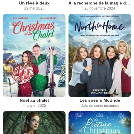
Un rêve à deux
A la recherche de la magie de Noël
29 mai 2025
26 novembre 2024
Noël au chalet
Les soeurs McBride
4 janvier 2025
Date de sortie inconnue