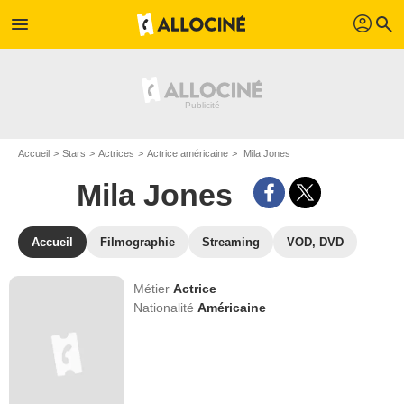
profil
menu
search
Accueil
Stars
Actrices
Actrice américaine
Mila Jones
Mila Jones
Accueil
Filmographie
Streaming
VOD, DVD
Métier
Actrice
Nationalité
Américaine