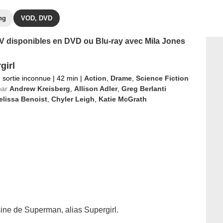
ng
VOD, DVD
 TV disponibles en DVD ou Blu-ray avec Mila Jones
girl
 sortie inconnue
|
42 min
|
Action
,
Drame
,
Science Fiction
par
Andrew Kreisberg
,
Allison Adler
,
Greg Berlanti
elissa Benoist
,
Chyler Leigh
,
Katie McGrath
sine de Superman, alias Supergirl.