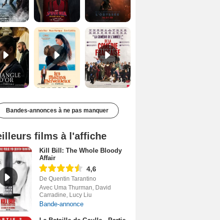
Le Triangle d'or Bande-annonce VF
Les Matins merveilleux Bande-annonce VF
De la Comédie-Française Teaser VF
Bandes-annonces à ne pas manquer
illeurs films à l'affiche
Kill Bill: The Whole Bloody
Affair
4,6
De Quentin Tarantino
Avec Uma Thurman, David
Carradine, Lucy Liu
Bande-annonce