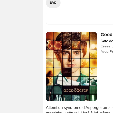
DVD
Good
Date de
Créée 
Avec
F
Atteint du syndrome d'Asperger ainsi 