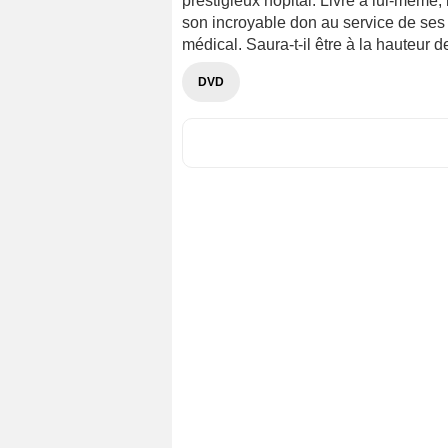
prestigieux hôpital. Livré à lui-même, 
son incroyable don au service de ses 
médical. Saura-t-il être à la hauteur 
DVD