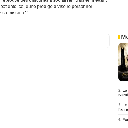
il éprouve des difficultés à socialiser. Mais en mettant
patients, ce jeune prodige divise le personnel
de sa mission ?
Me
2.
Le 
(vers
3.
Le
l'ann
4.
Fo