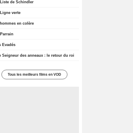
Liste de Schindler
Ligne verte
 hommes en colère
 Parrain
s Evadés
e Seigneur des anneaux : le retour du roi
Tous les meilleurs films en VOD