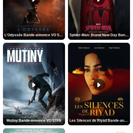
L'Odyssée Bande-annonce VO STFR
Spider-Man: Brand New Day Bande-annonce VO STFR
Mutiny Bande-annonce VO STFR
Les Silences de Riyad Bande-annonce VO STFR