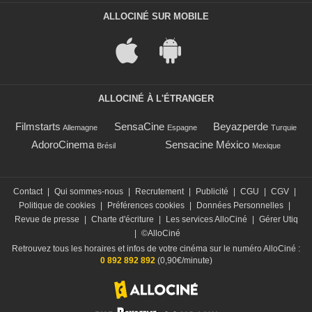
ALLOCINÉ SUR MOBILE
ALLOCINÉ À L'ÉTRANGER
Filmstarts
SensaCine
Beyazperde
Allemagne
Espagne
Turquie
AdoroCinema
Sensacine México
Brésil
Mexique
Contact
|
Qui sommes-nous
|
Recrutement
|
Publicité
|
CGU
|
CGV
|
Politique de cookies
|
Préférences cookies
|
Données Personnelles
|
Revue de presse
|
Charte d'écriture
|
Les services AlloCiné
|
Gérer Utiq
|
©AlloCiné
Retrouvez tous les horaires et infos de votre cinéma sur le numéro AlloCiné :
0 892 892 892
(0,90€/minute)