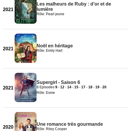
Les malheurs de Ruby : d'or et de
lumière
2021
Rôle: Pearl jeune
Noël en héritage
2021
Rôle: Emily Hart
Supergirl - Saison 6
8 Episodes
9
-
12
-
14
-
15
-
17
-
18
-
19
-
20
2021
Rôle: Esme
Une romance très gourmande
2020
Rôle: Riley Cooper