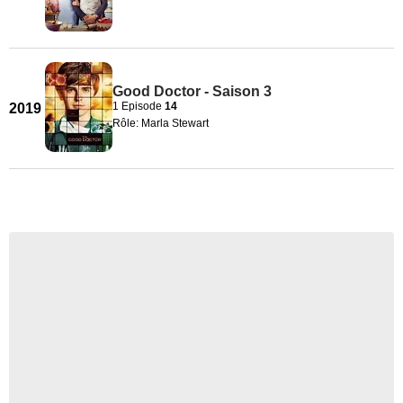
Good Doctor - Saison 3
1 Episode
14
2019
Rôle: Marla Stewart