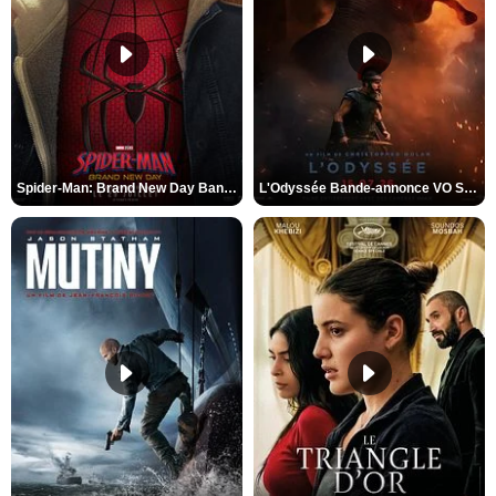
Spider-Man: Brand New Day Bande-annonce VO STFR
L'Odyssée Bande-annonce VO STFR