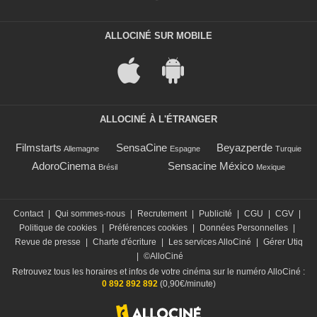
ALLOCINÉ SUR MOBILE
ALLOCINÉ À L'ÉTRANGER
Filmstarts
SensaCine
Beyazperde
Allemagne
Espagne
Turquie
AdoroCinema
Sensacine México
Brésil
Mexique
Contact
|
Qui sommes-nous
|
Recrutement
|
Publicité
|
CGU
|
CGV
|
Politique de cookies
|
Préférences cookies
|
Données Personnelles
|
Revue de presse
|
Charte d'écriture
|
Les services AlloCiné
|
Gérer Utiq
|
©AlloCiné
Retrouvez tous les horaires et infos de votre cinéma sur le numéro AlloCiné :
0 892 892 892
(0,90€/minute)