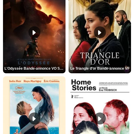
L'Odyssée Bande-annonce VO STFR
Le Triangle d'or Bande-annonce VF