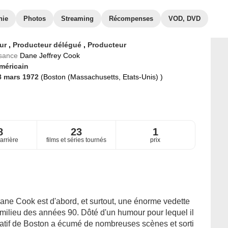
hie
Photos
Streaming
Récompenses
VOD, DVD
eur
,
Producteur délégué
,
Producteur
ssance
Dane Jeffrey Cook
méricain
8 mars 1972
(Boston (Massachusetts, Etats-Unis) )
8
23
1
arrière
films et séries tournés
prix
ne Cook est d'abord, et surtout, une énorme vedette
milieu des années 90. Dôté d'un humour pour lequel il
atif de Boston a écumé de nombreuses scènes et sorti