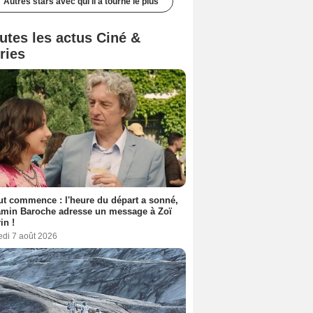
Autres stars avec qui il a tourné le plus
utes les actus Ciné &
ries
out commence : l'heure du départ a sonné,
amin Baroche adresse un message à Zoï
in !
edi 7 août 2026