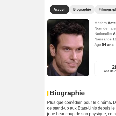
Accueil
Biographie
Filmograp
Métiers
Act
Nom de nai
Nationalité
A
Naissance
1
Age
54
ans
2
ans de c
Biographie
Plus que comédien pour le cinéma, Da
de stand-up aux Etats-Unis depuis le 
joue beaucoup de son physique, ce n