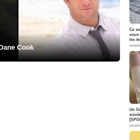
Ce so
vous 
les t
vendr
 Dane Cook
Un Si
soiré
[SPO
vendr