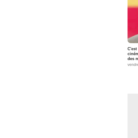
C'est
ciném
des m
vendr