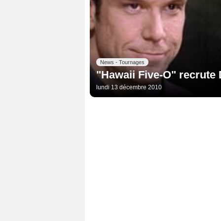
News - Tournages
"Hawaii Five-O" recrute
lundi 13 décembre 2010