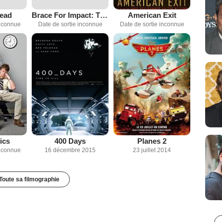
Dead
Brace For Impact: The Dane Cook Story
American Exit
inconnue
Date de sortie inconnue
Date de sortie inconnue
ics
400 Days
Planes 2
inconnue
16 décembre 2015
23 juillet 2014
Toute sa filmographie