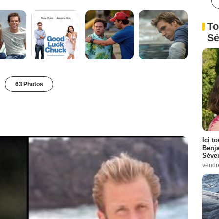
To
Sé
63 Photos
Ici t
Benj
Séver
vendr