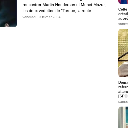
rencontrer Martin Henderson et Monet Mazur,
Cette
les deux vedettes de "Torque, la route…
créat
vendredi 13 février 2004
adoré
samed
Demai
refer
atten
[SPO
samed