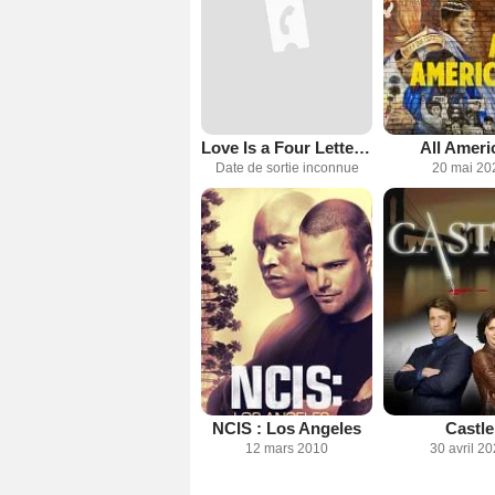
Love Is a Four Letter Word
All Ameri
Date de sortie inconnue
20 mai 20
NCIS : Los Angeles
Castle
12 mars 2010
30 avril 2