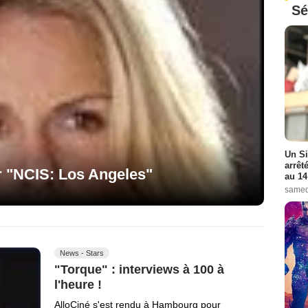
Sé
Un Si
arrêt
r "NCIS: Los Angeles"
au 14
samed
News - Stars
"Torque" : interviews à 100 à
l'heure !
AlloCiné s'est rendu à Hambourg pour