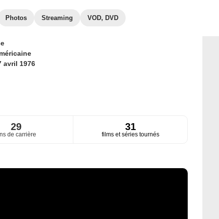
Photos
Streaming
VOD, DVD
ce
méricaine
 avril 1976
29
31
ns de carrière
films et séries tournés