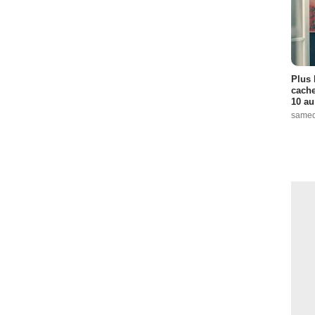
Plus 
cache
10 au
samed