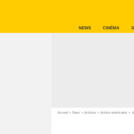
NEWS
CINÉMA
S
Accueil
Stars
Actrices
Actrice américaine
M