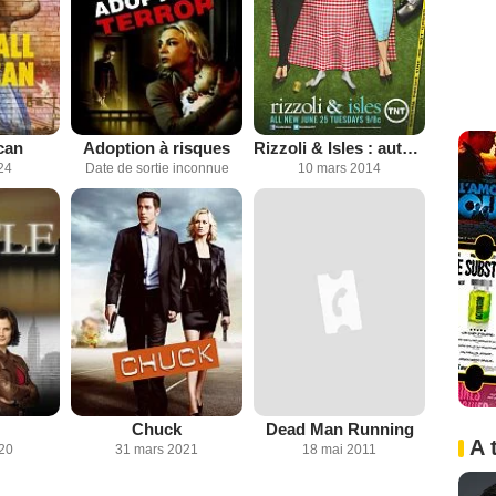
can
Adoption à risques
Rizzoli & Isles : autopsie d'un meurtre
24
Date de sortie inconnue
10 mars 2014
Chuck
Dead Man Running
A 
020
31 mars 2021
18 mai 2011