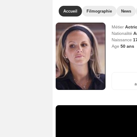
Accueil
Filmographie
News
Métier
Actri
Nationalité
A
Naissance
17
Age
50
ans
a