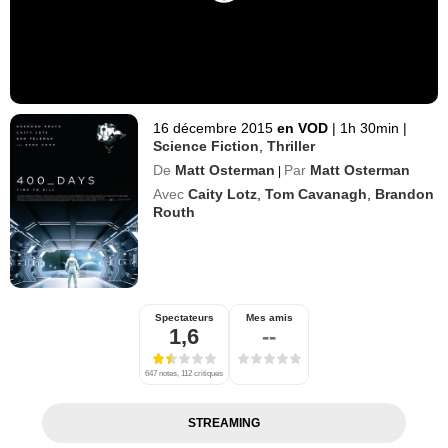
16 décembre 2015
en VOD
|
1h 30min
|
Science Fiction
,
Thriller
De
Matt Osterman
Par
Matt Osterman
|
Avec
Caity Lotz
,
Tom Cavanagh
,
Brandon
Routh
Spectateurs
Mes amis
1,6
--
647 notes, 112 critiques
STREAMING