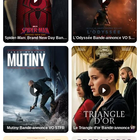
Spider-Man: Brand New Day Bande-annonce VO STFR
L'Odyssée Bande-annonce VO STFR
Mutiny Bande-annonce VO STFR
Le Triangle d'or Bande-annonce VF