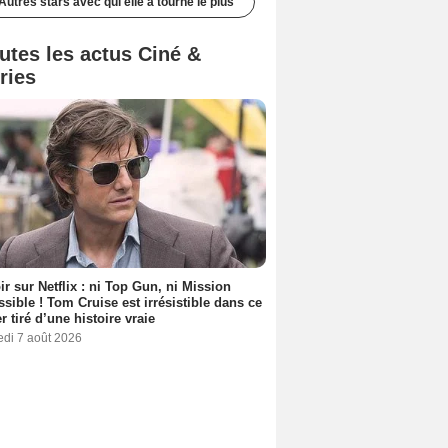
Autres stars avec qui elle a tourné le plus
utes les actus Ciné &
ries
ir sur Netflix : ni Top Gun, ni Mission
sible ! Tom Cruise est irrésistible dans ce
er tiré d’une histoire vraie
edi 7 août 2026