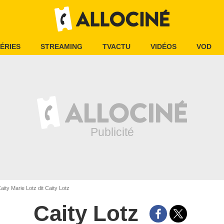
ÉRIES
STREAMING
TVACTU
VIDÉOS
VOD
aity Marie Lotz dit Caity Lotz
Caity Lotz