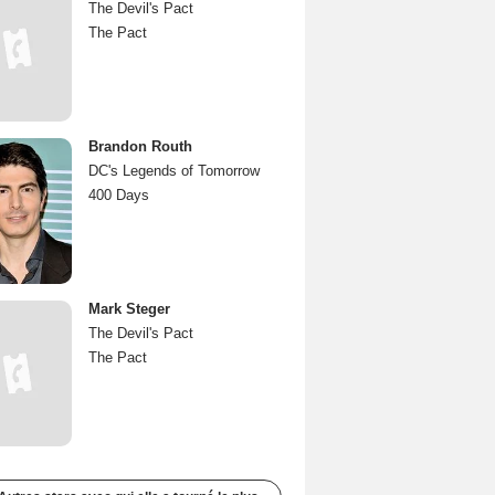
The Devil's Pact
The Pact
Brandon Routh
DC's Legends of Tomorrow
400 Days
Mark Steger
The Devil's Pact
The Pact