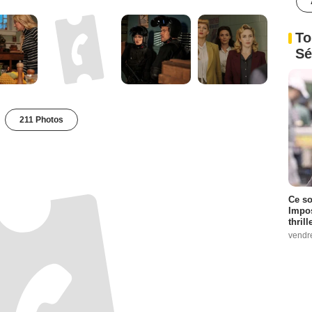
To
Sé
211 Photos
Ce so
Impos
thrill
vendr