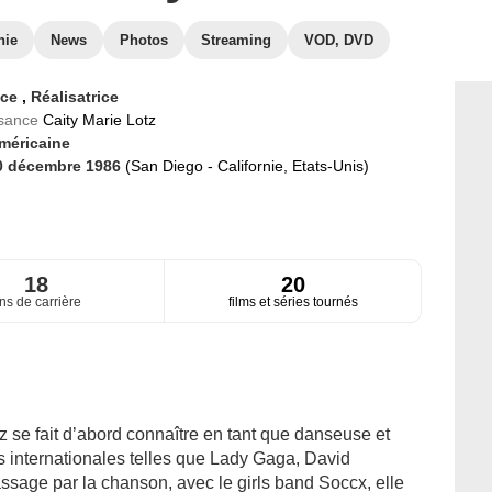
hie
News
Photos
Streaming
VOD, DVD
ice
,
Réalisatrice
ssance
Caity Marie Lotz
méricaine
0 décembre 1986
(San Diego - Californie, Etats-Unis)
18
20
ns de carrière
films et séries tournés
otz se fait d’abord connaître en tant que danseuse et
s internationales telles que Lady Gaga, David
sage par la chanson, avec le girls band Soccx, elle