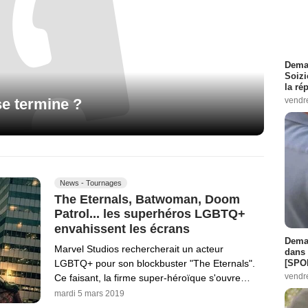
Demai
Soizi
la ré
e termine ?
vendr
News - Tournages
The Eternals, Batwoman, Doom
Patrol... les superhéros LGBTQ+
envahissent les écrans
Demai
Marvel Studios rechercherait un acteur
dans 
[SPO
LGBTQ+ pour son blockbuster "The Eternals".
vendr
Ce faisant, la firme super-héroïque s'ouvre…
mardi 5 mars 2019