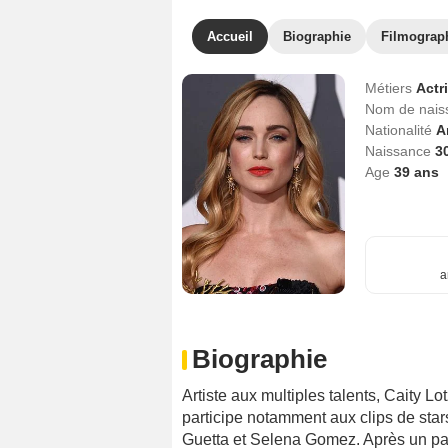
Accueil
Biographie
Filmograp
Métiers
Actr
Nom de nai
Nationalité
A
Naissance
3
Age
39
ans
a
Biographie
Artiste aux multiples talents, Caity L
participe notamment aux clips de star
Guetta et Selena Gomez. Après un pas