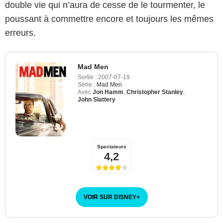
double vie qui n’aura de cesse de le tourmenter, le
poussant à commettre encore et toujours les mêmes
erreurs.
Mad Men
Sortie :
2007-07-19
Série :
Mad Men
Avec
Jon Hamm
,
Christopher Stanley
,
John Slattery
Spectateurs
4,2
VOIR SUR DISNEY
+