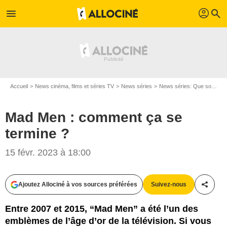
profil
menu
search
Accueil
News cinéma, films et séries TV
News séries
News séries: Que sont-ils devenus ?
Mad Men : comment ça se
termine ?
15 févr. 2023 à 18:00
Ajoutez Allociné à vos sources préférées
Suivez-nous
Partag
Entre 2007 et 2015, “Mad Men” a été l’un des
emblèmes de l’âge d’or de la télévision. Si vous