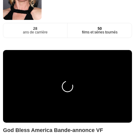
28
50
ans de carrière
films et séries tournés
God Bless America Bande-annonce VF