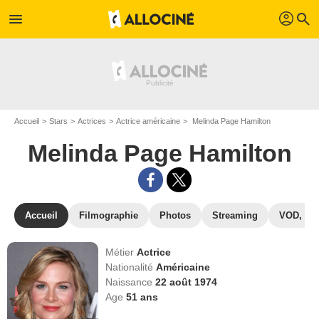
profil
menu
search
Accueil
Stars
Actrices
Actrice américaine
Melinda Page Hamilton
Melinda Page Hamilton
Accueil
Filmographie
Photos
Streaming
VOD, DV
Métier
Actrice
Nationalité
Américaine
Naissance
22 août 1974
Age
51
ans