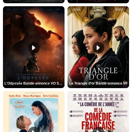
L'Odyssée Bande-annonce VO STFR
Le Triangle d'or Bande-annonce VF