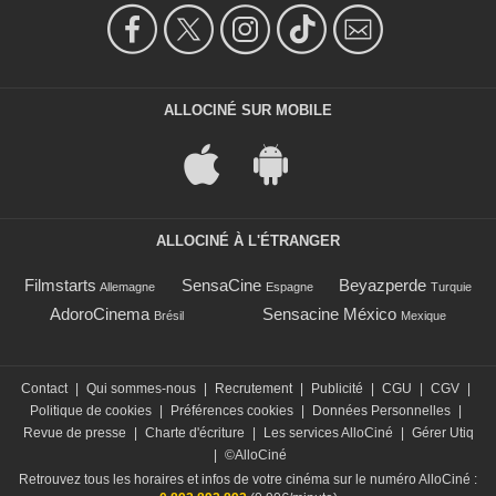
ALLOCINÉ SUR MOBILE
ALLOCINÉ À L'ÉTRANGER
Filmstarts
SensaCine
Beyazperde
Allemagne
Espagne
Turquie
AdoroCinema
Sensacine México
Brésil
Mexique
Contact
|
Qui sommes-nous
|
Recrutement
|
Publicité
|
CGU
|
CGV
|
Politique de cookies
|
Préférences cookies
|
Données Personnelles
|
Revue de presse
|
Charte d'écriture
|
Les services AlloCiné
|
Gérer Utiq
|
©AlloCiné
Retrouvez tous les horaires et infos de votre cinéma sur le numéro AlloCiné :