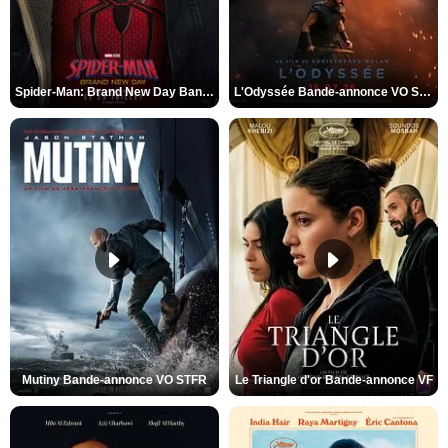
Spider-Man: Brand New Day Bande-annonce VO STFR
L'Odyssée Bande-annonce VO STFR
Mutiny Bande-annonce VO STFR
Le Triangle d'or Bande-annonce VF