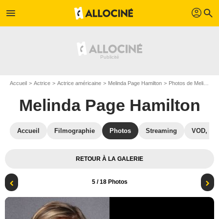
profil
menu
search
Accueil
Actrice
Actrice américaine
Melinda Page Hamilton
Photos de Melinda Page Hamilton
Melinda Page Hamilton
Accueil
Filmographie
Photos
Streaming
VOD, DV
RETOUR À LA GALERIE
5
/ 18 Photos