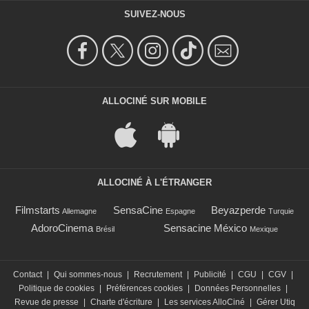
SUIVEZ-NOUS
ALLOCINÉ SUR MOBILE
ALLOCINÉ À L'ÉTRANGER
Filmstarts
SensaCine
Beyazperde
Allemagne
Espagne
Turquie
AdoroCinema
Sensacine México
Brésil
Mexique
Contact
|
Qui sommes-nous
|
Recrutement
|
Publicité
|
CGU
|
CGV
|
Politique de cookies
|
Préférences cookies
|
Données Personnelles
|
Revue de presse
|
Charte d'écriture
|
Les services AlloCiné
|
Gérer Utiq