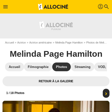
profil
menu
search
Accueil
Actrice
Actrice américaine
Melinda Page Hamilton
Photos de Melinda Page Hamilton
Melinda Page Hamilton
Accueil
Filmographie
Photos
Streaming
VOD, DV
RETOUR À LA GALERIE
1
/ 18 Photos