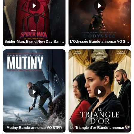
Spider-Man: Brand New Day Bande-annonce VO STFR
L'Odyssée Bande-annonce VO STFR
Mutiny Bande-annonce VO STFR
Le Triangle d'or Bande-annonce VF