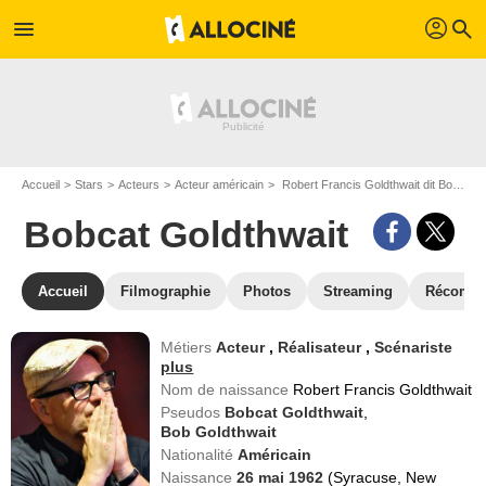
profil
menu
search
Accueil
Stars
Acteurs
Acteur américain
Robert Francis Goldthwait dit Bobcat Goldthwait
Bobcat Goldthwait
Accueil
Filmographie
Photos
Streaming
Récompe
Métiers
Acteur
,
Réalisateur
,
Scénariste
plus
Nom de naissance
Robert Francis Goldthwait
Pseudos
Bobcat Goldthwait
,
Bob Goldthwait
Nationalité
Américain
Naissance
26 mai 1962
(Syracuse, New