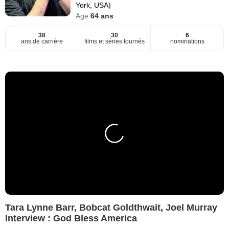
York, USA)
Age
64
ans
38
30
6
ans de carrière
films et séries tournés
nominations
Tara Lynne Barr, Bobcat Goldthwait, Joel Murray
Interview : God Bless America