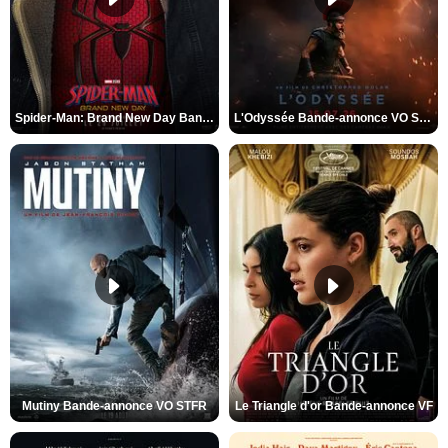
Spider-Man: Brand New Day Bande-annonce VO STFR
L'Odyssée Bande-annonce VO STFR
Mutiny Bande-annonce VO STFR
Le Triangle d'or Bande-annonce VF