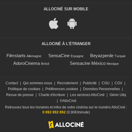
ALLOCINÉ SUR MOBILE
ALLOCINÉ À L'ÉTRANGER
Filmstarts
SensaCine
Beyazperde
Allemagne
Espagne
Turquie
AdoroCinema
Sensacine México
Brésil
Mexique
Contact
|
Qui sommes-nous
|
Recrutement
|
Publicité
|
CGU
|
CGV
|
Politique de cookies
|
Préférences cookies
|
Données Personnelles
|
Revue de presse
|
Charte d'écriture
|
Les services AlloCiné
|
Gérer Utiq
|
©AlloCiné
Retrouvez tous les horaires et infos de votre cinéma sur le numéro AlloCiné :
0 892 892 892
(0,90€/minute)