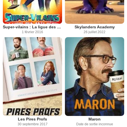
Super-vilains : La ligue des anti-héros
Skylanders Academy
1 février 2016
26 juillet 2022
Les Pires Profs
Maron
30 septembre 2017
Date de sortie inconnue