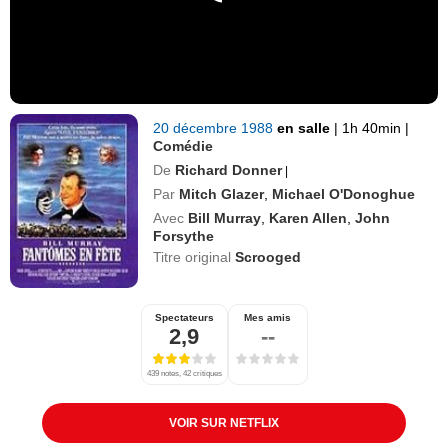
20 décembre 1988
en salle
|
1h 40min
|
Comédie
De
Richard Donner
|
Par
Mitch Glazer
,
Michael O'Donoghue
Avec
Bill Murray
,
Karen Allen
,
John
Forsythe
Titre original
Scrooged
Spectateurs
Mes amis
2,9
--
439 notes, 42 critiques
VOIR SUR NETFLIX