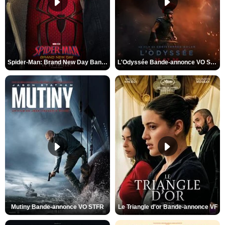
Spider-Man: Brand New Day Bande-annonce VO STFR
L'Odyssée Bande-annonce VO STFR
Mutiny Bande-annonce VO STFR
Le Triangle d'or Bande-annonce VF