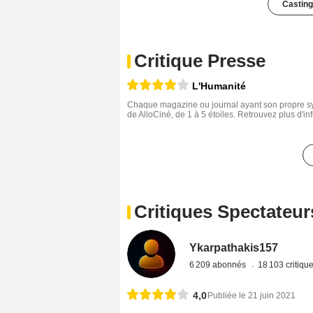
Casting
Critique Presse
L'Humanité
Chaque magazine ou journal ayant son propre sys
de AlloCiné, de 1 à 5 étoiles. Retrouvez plus d'i
Critiques Spectateur
Ykarpathakis157
6 209 abonnés
18 103 critiqu
4,0
Publiée le 21 juin 2021