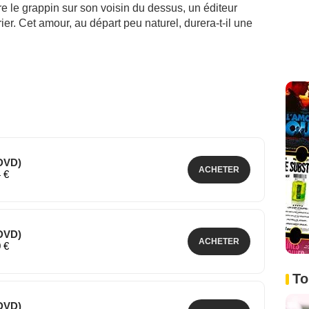
tre le grappin sur son voisin du dessus, un éditeur
er. Cet amour, au départ peu naturel, durera-t-il une
(DVD)
ACHETER
4 €
(DVD)
ACHETER
0 €
To
(DVD)