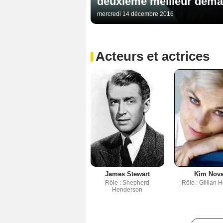
deuxième meilleur démar
mercredi 14 décembre 2016
Acteurs et actrices
James Stewart
Kim Nov
Rôle : Shepherd
Rôle : Gillian 
Henderson