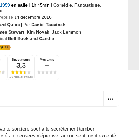
 1959
en salle
|
1h 45min
|
Comédie
,
Fantastique
,
e
reprise
14 décembre 2016
ard Quine
Par
Daniel Taradash
|
mes Stewart
,
Kim Novak
,
Jack Lemmon
ginal
Bell Book and Candle
e
Spectateurs
Mes amis
3,3
--
172 notes, 34 critiques
sante sorcière souhaite secrètement tomber
e étant censées n'éprouver aucun sentiment excepté