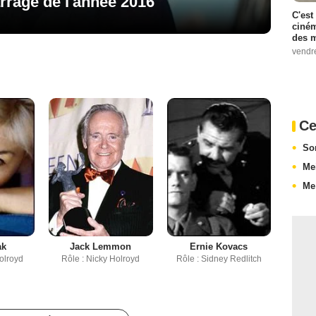
rage de l'année 2016
C'est
ciném
des m
vendr
Ce
So
Me
Me
ak
Jack Lemmon
Ernie Kovacs
Holroyd
Rôle : Nicky Holroyd
Rôle : Sidney Redlitch