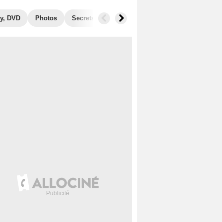
y, DVD
Photos
Secrets de tournage
Récompenses
Films