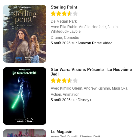
Sterling Point
De
Megan Park
Avec
Ella Rubin
,
Amélie Hoeferle
,
Jacob
Whiteduck-Lavoie
Drame
,
Comédie
5 août 2026 sur Amazon Prime Video
Star Wars: Visions Présente - Le Neuvième
Jedi
Avec
Kimiko Glenn
,
Andrew Kishino
,
Masi Oka
Action
,
Animation
5 août 2026 sur Disney+
Le Magasin
Avec
Zoé Pinelli
,
Siméon Ruff