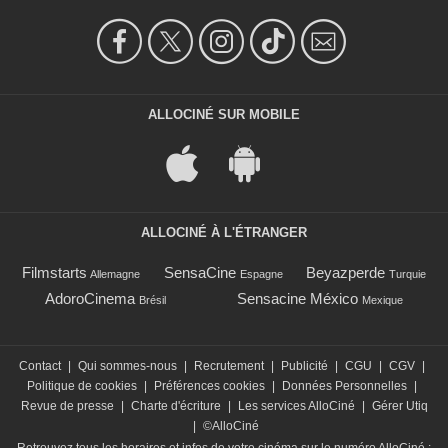
ALLOCINÉ SUR MOBILE
ALLOCINÉ À L'ÉTRANGER
Filmstarts
SensaCine
Beyazperde
Allemagne
Espagne
Turquie
AdoroCinema
Sensacine México
Brésil
Mexique
Contact
|
Qui sommes-nous
|
Recrutement
|
Publicité
|
CGU
|
CGV
|
Politique de cookies
|
Préférences cookies
|
Données Personnelles
|
Revue de presse
|
Charte d'écriture
|
Les services AlloCiné
|
Gérer Utiq
|
©AlloCiné
Retrouvez tous les horaires et infos de votre cinéma sur le numéro AlloCiné :