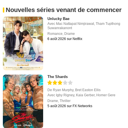
Nouvelles séries venant de commencer
Unlucky Bae
Avec
Mac Nattapat Nimjirawat
,
Tham Tupthong
Suwanrakanont
Romance
,
Drame
6 août 2026 sur Netflix
The Shards
De
Ryan Murphy
,
Bret Easton Ellis
Avec
Igby Rigney
,
Kaia Gerber
,
Homer Gere
Drame
,
Thriller
5 août 2026 sur FX Networks