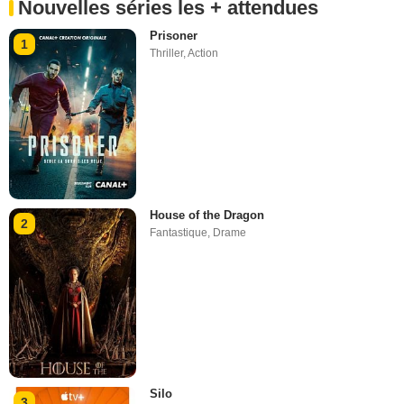
Nouvelles séries les + attendues
Prisoner
1
Thriller
,
Action
House of the Dragon
2
Fantastique
,
Drame
Silo
3