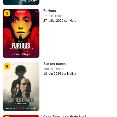
Furious
5
Drame
,
Thriller
27 juillet 2026 sur Hulu
Sur tes traces
6
Thriller
,
Drame
18 juin 2026 sur Netflix
Cape Fear - Les Nerfs à vif