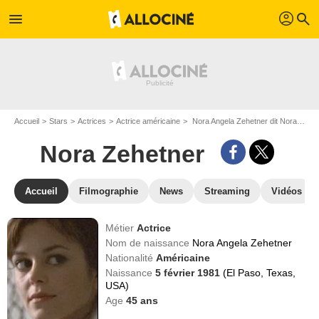
profil
menu
search
Accueil
Stars
Actrices
Actrice américaine
Nora Angela Zehetner dit Nora Zehetner
Nora Zehetner
Accueil
Filmographie
News
Streaming
Vidéos
Métier
Actrice
Nom de naissance
Nora Angela Zehetner
Nationalité
Américaine
Naissance
5 février 1981
(El Paso, Texas,
USA)
Age
45
ans