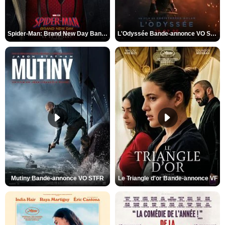
Spider-Man: Brand New Day Bande-annonce VO STFR
L'Odyssée Bande-annonce VO STFR
Mutiny Bande-annonce VO STFR
Le Triangle d'or Bande-annonce VF