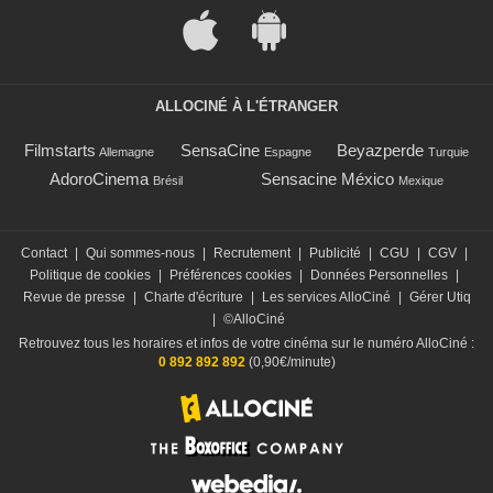
ALLOCINÉ À L'ÉTRANGER
Filmstarts
SensaCine
Beyazperde
Allemagne
Espagne
Turquie
AdoroCinema
Sensacine México
Brésil
Mexique
Contact
|
Qui sommes-nous
|
Recrutement
|
Publicité
|
CGU
|
CGV
|
Politique de cookies
|
Préférences cookies
|
Données Personnelles
|
Revue de presse
|
Charte d'écriture
|
Les services AlloCiné
|
Gérer Utiq
|
©AlloCiné
Retrouvez tous les horaires et infos de votre cinéma sur le numéro AlloCiné :
0 892 892 892
(0,90€/minute)