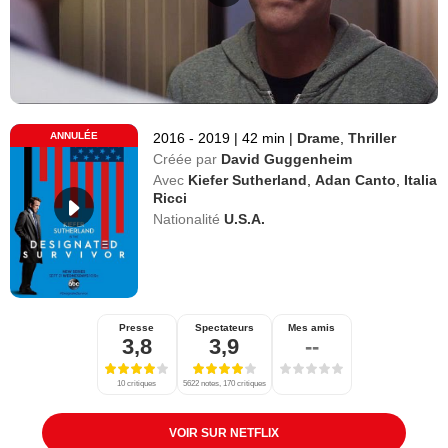
ANNULÉE
2016 - 2019
|
42 min
|
Drame
,
Thriller
Créée par
David Guggenheim
Avec
Kiefer Sutherland
,
Adan Canto
,
Italia
Ricci
Nationalité
U.S.A.
Presse
Spectateurs
Mes amis
3,8
3,9
--
10 critiques
5622 notes, 170 critiques
VOIR SUR NETFLIX