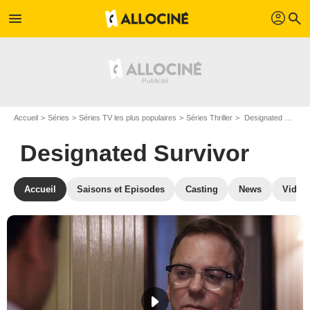
profil
menu
search
Accueil
Séries
Séries TV les plus populaires
Séries Thriller
Designated Survivor
Designated Survivor
Accueil
Saisons et Episodes
Casting
News
Vidéo