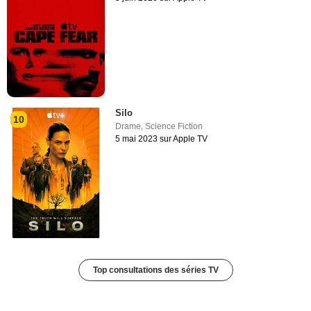
Silo
10
Drame
,
Science Fiction
5 mai 2023 sur Apple TV
Top consultations des séries TV