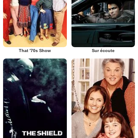
That '70s Show
Sur écoute