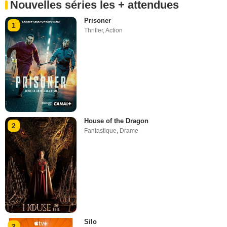
Nouvelles séries les + attendues
Prisoner
1
Thriller
,
Action
House of the Dragon
2
Fantastique
,
Drame
Silo
3