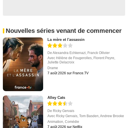
Nouvelles séries venant de commencer
La mère et l'assassin
De
Alexandra Echkenazi
,
Franck Ollivier
Avec
Hélène de Fougerolles
,
Florent Peyre
,
Juliette Delacroix
Drame
7 août 2026 sur France.TV
Alley Cats
De
Ricky Gervais
Avec
Ricky Gervais
,
Tom Basden
,
Andrew Brooke
Animation
,
Comédie
7 août 2026 sur Netflix