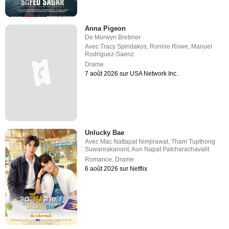
Anna Pigeon
De
Morwyn Brebner
Avec
Tracy Spiridakos
,
Ronnie Rowe
,
Manuel
Rodriguez-Saenz
Drame
7 août 2026 sur USA Network Inc.
Unlucky Bae
Avec
Mac Nattapat Nimjirawat
,
Tham Tupthong
Suwanrakanont
,
Aun Napat Patcharachavalit
Romance
,
Drame
6 août 2026 sur Netflix