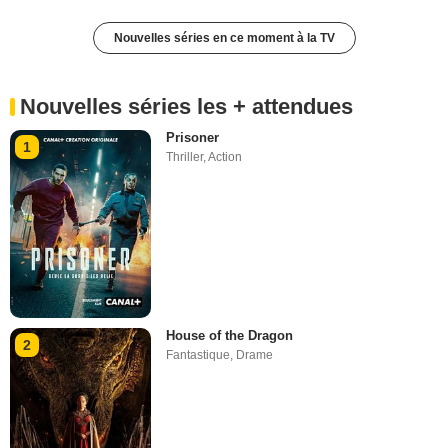
Nouvelles séries en ce moment à la TV
Nouvelles séries les + attendues
Prisoner
1
Thriller
,
Action
House of the Dragon
2
Fantastique
,
Drame