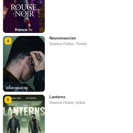
Neuromancien
4
Science Fiction
,
Thriller
Lanterns
5
Science Fiction
,
Action