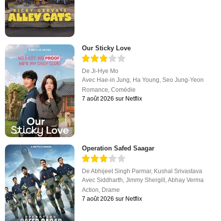
Our Sticky Love
De
Ji-Hye Mo
Avec
Hae-in Jung
,
Ha Young
,
Seo Jung-Yeon
Romance
,
Comédie
7 août 2026 sur Netflix
Operation Safed Saagar
De
Abhijeet Singh Parmar
,
Kushal Srivastava
Avec
Siddharth
,
Jimmy Shergill
,
Abhay Verma
Action
,
Drame
7 août 2026 sur Netflix