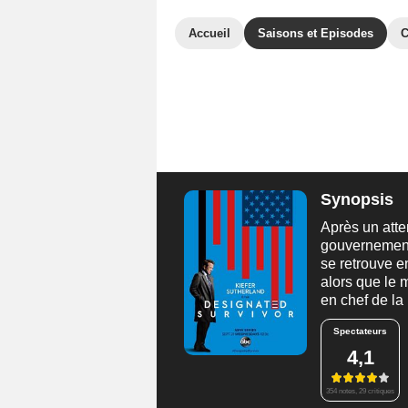
Accueil
Saisons et Episodes
C
Synopsis
Après un atte
gouvernement 
se retrouve e
alors que le
en chef de l
Spectateurs
4,1
354 notes, 29 critiques