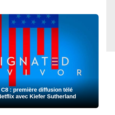
C8 : première diffusion télé
etflix avec Kiefer Sutherland