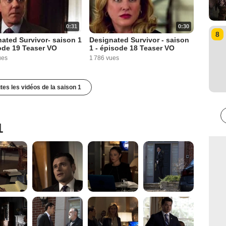
0:31
0:30
8
ated Survivor- saison 1
Designated Survivor - saison
ode 19 Teaser VO
1 - épisode 18 Teaser VO
ues
1 786 vues
utes les vidéos de la saison 1
1