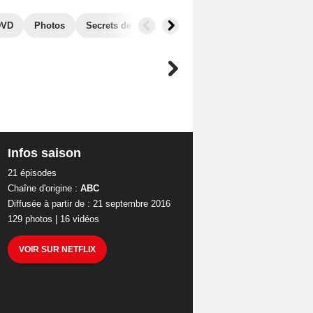
DVD
Photos
Secrets de tournage
Séries similaires
Infos saison
21 épisodes
Chaîne d'origine :
ABC
Diffusée à partir de : 21 septembre 2016
129 photos
|
16 vidéos
VOIR SUR NETFLIX