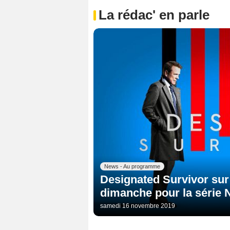
La rédac' en parle
News - Au programme
Designated Survivor sur 
dimanche pour la série N
samedi 16 novembre 2019