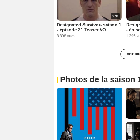
0:31
Designated Survivor- saison 1
Design
- épisode 21 Teaser VO
- épis
8 898 vues
1 295 v
Voir to
Photos de la saison 