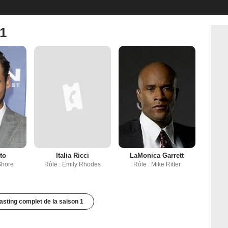
 1
to
Italia Ricci
LaMonica Garrett
Shore
Rôle : Emily Rhodes
Rôle : Mike Ritter
casting complet de la saison 1