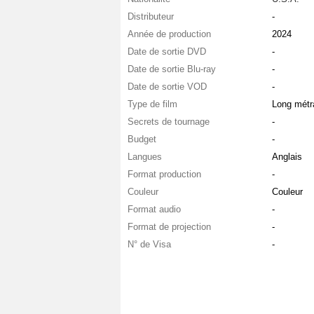
Distributeur
-
Année de production
2024
Date de sortie DVD
-
Date de sortie Blu-ray
-
Date de sortie VOD
-
Type de film
Long métr
Secrets de tournage
-
Budget
-
Langues
Anglais
Format production
-
Couleur
Couleur
Format audio
-
Format de projection
-
N° de Visa
-