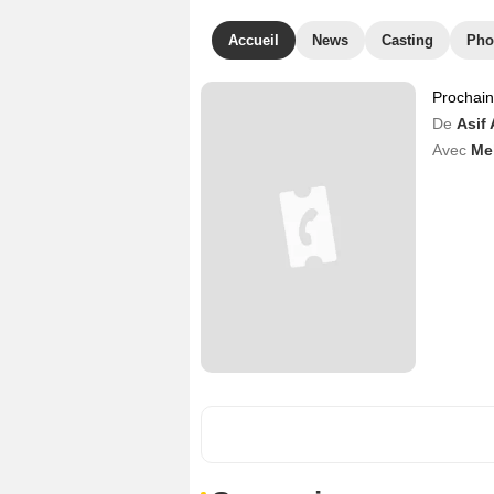
Accueil
News
Casting
Pho
Prochai
De
Asif
Avec
Me