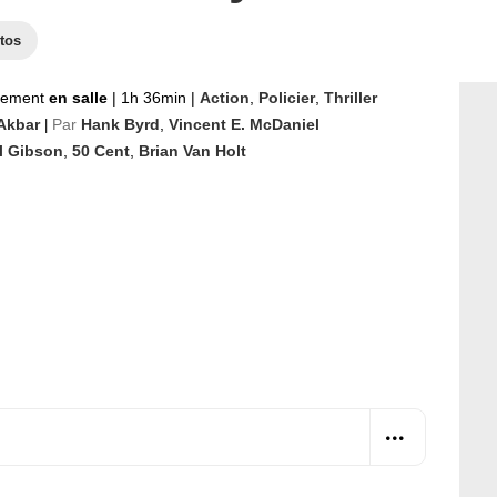
tos
nement
en salle
|
1h 36min
|
Action
,
Policier
,
Thriller
 Akbar
Par
Hank Byrd
,
Vincent E. McDaniel
|
l Gibson
,
50 Cent
,
Brian Van Holt