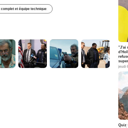
 complet et équipe technique
"J'ai
d'Hol
refus
super
jeudi 
Quiz 