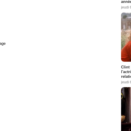
année
jeudi 
age
Clint
l'act
relat
jeudi 