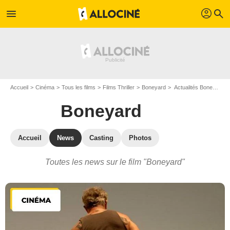
profil
menu
search
Accueil
Cinéma
Tous les films
Films Thriller
Boneyard
Actualités Boneyard
Boneyard
Accueil
News
Casting
Photos
Toutes les news sur le film "Boneyard"