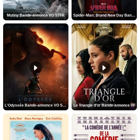
Mutiny Bande-annonce VO STFR
Spider-Man: Brand New Day Bande-annonce VO STFR
L'Odyssée Bande-annonce VO STFR
Le Triangle d'or Bande-annonce VF