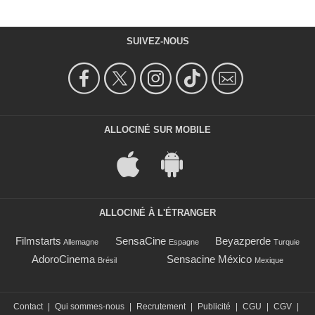
SUIVEZ-NOUS
ALLOCINÉ SUR MOBILE
ALLOCINÉ À L'ÉTRANGER
Filmstarts
SensaCine
Beyazperde
Allemagne
Espagne
Turquie
AdoroCinema
Sensacine México
Brésil
Mexique
Contact
|
Qui sommes-nous
|
Recrutement
|
Publicité
|
CGU
|
CGV
|