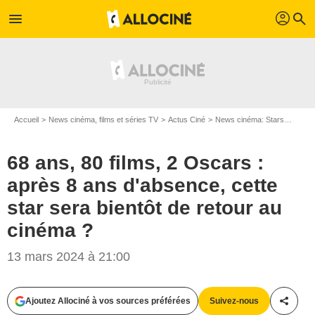
profil
menu
search
Accueil
News cinéma, films et séries TV
Actus Ciné
News cinéma: Stars
68 ans
68 ans, 80 films, 2 Oscars :
après 8 ans d'absence, cette
star sera bientôt de retour au
cinéma ?
13 mars 2024 à 21:00
Ajoutez Allociné à vos sources préférées
Suivez-nous
Partag