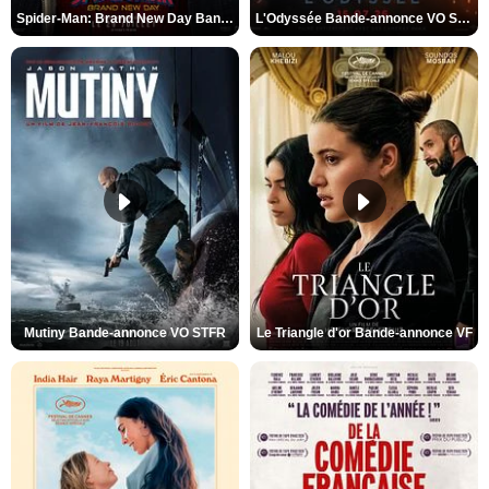
Spider-Man: Brand New Day Bande-annonce VO STFR
L'Odyssée Bande-annonce VO STFR
Mutiny Bande-annonce VO STFR
Le Triangle d'or Bande-annonce VF