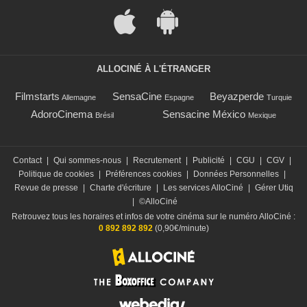
ALLOCINÉ À L'ÉTRANGER
Filmstarts
SensaCine
Beyazperde
Allemagne
Espagne
Turquie
AdoroCinema
Sensacine México
Brésil
Mexique
Contact
|
Qui sommes-nous
|
Recrutement
|
Publicité
|
CGU
|
CGV
|
Politique de cookies
|
Préférences cookies
|
Données Personnelles
|
Revue de presse
|
Charte d'écriture
|
Les services AlloCiné
|
Gérer Utiq
|
©AlloCiné
Retrouvez tous les horaires et infos de votre cinéma sur le numéro AlloCiné :
0 892 892 892
(0,90€/minute)