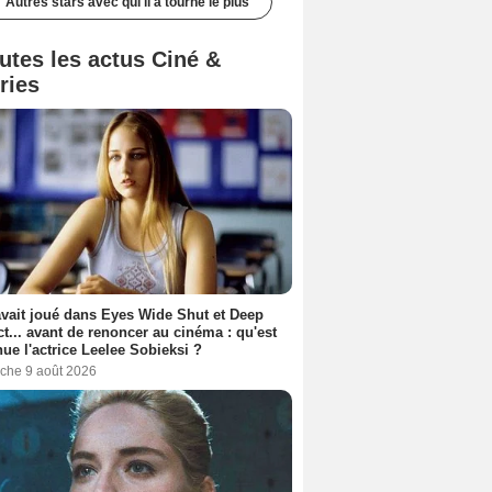
Autres stars avec qui il a tourné le plus
utes les actus Ciné &
ries
avait joué dans Eyes Wide Shut et Deep
t... avant de renoncer au cinéma : qu'est
ue l'actrice Leelee Sobieksi ?
che 9 août 2026