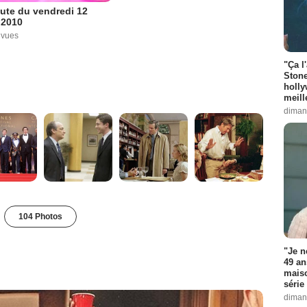
ute du vendredi 12
r 2010
 vues
"Ça l
Stone
holly
meill
diman
104 Photos
"Je n
49 an
maiso
série 
diman