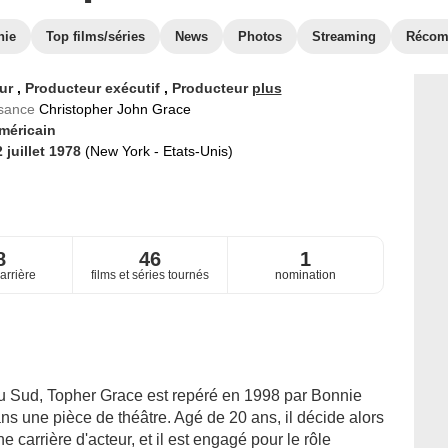
hie
Top films/séries
News
Photos
Streaming
Récom
eur
,
Producteur exécutif
,
Producteur
plus
ssance
Christopher John Grace
méricain
 juillet 1978
(New York - Etats-Unis)
8
46
1
arrière
films et séries tournés
nomination
 du Sud, Topher Grace est repéré en 1998 par Bonnie
s une pièce de théâtre. Agé de 20 ans, il décide alors
 carrière d'acteur, et il est engagé pour le rôle