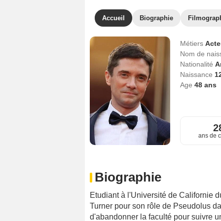
Accueil
Biographie
Filmograp
Métiers
Act
Nom de nai
Nationalité
A
Naissance
12
Age
48
ans
2
ans de c
Biographie
Etudiant à l'Université de Californie
Turner pour son rôle de Pseudolus dan
d'abandonner la faculté pour suivre une