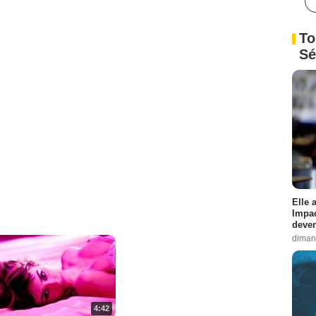
To
Sé
Elle 
Impac
deven
diman
4:42