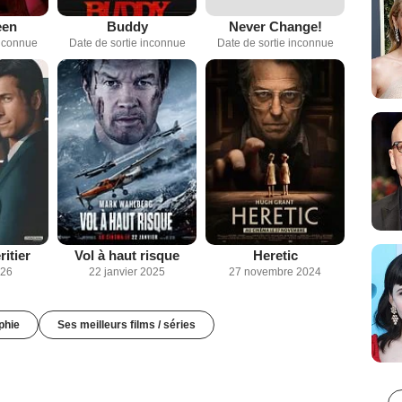
een
Buddy
Never Change!
inconnue
Date de sortie inconnue
Date de sortie inconnue
itier
Vol à haut risque
Heretic
026
22 janvier 2025
27 novembre 2024
phie
Ses meilleurs films / séries