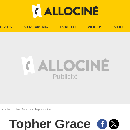
ÉRIES
STREAMING
TVACTU
VIDÉOS
VOD
istopher John Grace dit Topher Grace
Topher Grace