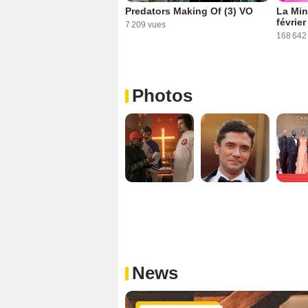
Predators Making Of (3) VO
La Min
févrie
7 209 vues
168 642
Photos
News