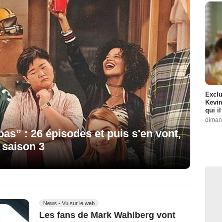
Exclu
Kevin
qui i
diman
pas” : 26 épisodes et puis s'en vont,
 saison 3
News - Vu sur le web
Les fans de Mark Wahlberg vont