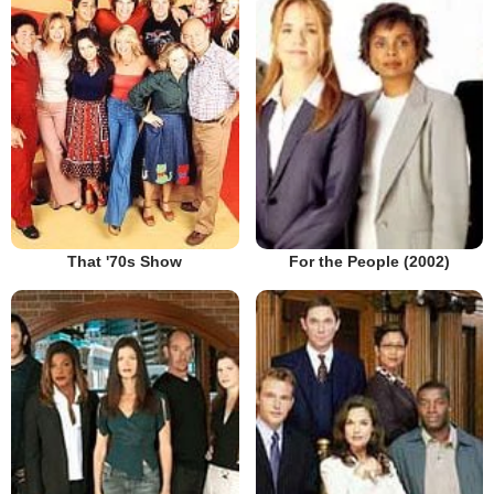
That '70s Show
For the People (2002)