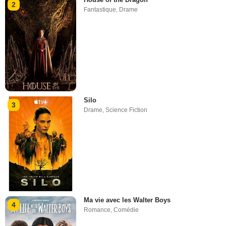
2
Fantastique
,
Drame
Silo
3
Drame
,
Science Fiction
Ma vie avec les Walter Boys
4
Romance
,
Comédie