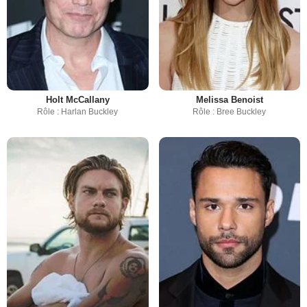
Holt McCallany
Melissa Benoist
Rôle : Harlan Buckley
Rôle : Bree Buckley