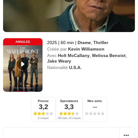
ANNULÉE
2025
|
60 min
|
Drame
,
Thriller
Créée par
Kevin Williamson
Avec
Holt McCallany
,
Melissa Benoist
,
Jake Weary
Nationalité
U.S.A.
Presse
Spectateurs
Mes amis
3,2
3,3
--
6 critiques
159 notes, 19 critiques