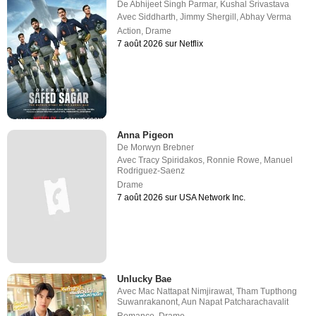
De
Abhijeet Singh Parmar
,
Kushal Srivastava
Avec
Siddharth
,
Jimmy Shergill
,
Abhay Verma
Action
,
Drame
7 août 2026 sur Netflix
Anna Pigeon
De
Morwyn Brebner
Avec
Tracy Spiridakos
,
Ronnie Rowe
,
Manuel
Rodriguez-Saenz
Drame
7 août 2026 sur USA Network Inc.
Unlucky Bae
Avec
Mac Nattapat Nimjirawat
,
Tham Tupthong
Suwanrakanont
,
Aun Napat Patcharachavalit
Romance
,
Drame