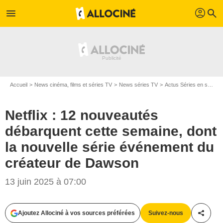
profil
menu
search
Accueil
News cinéma, films et séries TV
News séries TV
Actus Séries en streaming
Netflix : 12 nouveautés
débarquent cette semaine, dont
la nouvelle série événement du
créateur de Dawson
13 juin 2025 à 07:00
Ajoutez Allociné à vos sources préférées
Suivez-nous
Partag