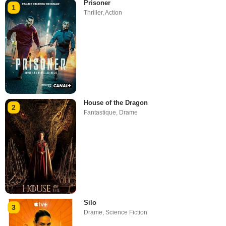
Prisoner
1
Thriller
,
Action
House of the Dragon
2
Fantastique
,
Drame
Silo
3
Drame
,
Science Fiction