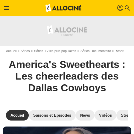
profil
menu
search
Accueil
Séries
Séries TV les plus populaires
Séries Documentaire
America's Sweethearts : Les cheerleaders des Dallas Cowboys
America's Sweethearts :
Les cheerleaders des
Dallas Cowboys
Accueil
Saisons et Episodes
News
Vidéos
Stream