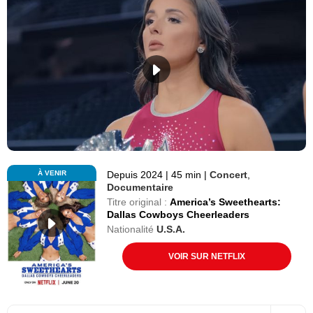
À VENIR
Depuis 2024
|
45 min
|
Concert
,
Documentaire
Titre original :
America’s Sweethearts:
Dallas Cowboys Cheerleaders
Nationalité
U.S.A.
VOIR SUR NETFLIX