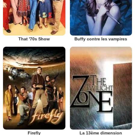
That '70s Show
Buffy contre les vampires
Firefly
La 13ème dimension