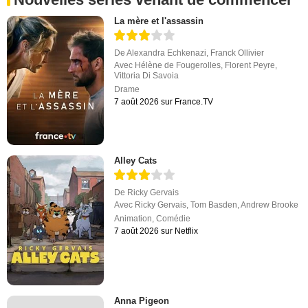
La mère et l'assassin
De
Alexandra Echkenazi
,
Franck Ollivier
Avec
Hélène de Fougerolles
,
Florent Peyre
,
Vittoria Di Savoia
Drame
7 août 2026 sur France.TV
Alley Cats
De
Ricky Gervais
Avec
Ricky Gervais
,
Tom Basden
,
Andrew Brooke
Animation
,
Comédie
7 août 2026 sur Netflix
Anna Pigeon