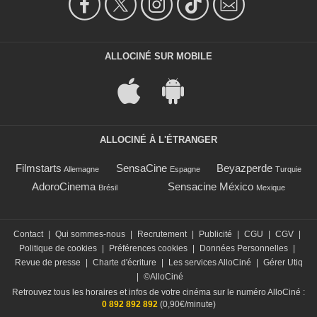
ALLOCINÉ SUR MOBILE
ALLOCINÉ À L'ÉTRANGER
Filmstarts
SensaCine
Beyazperde
Allemagne
Espagne
Turquie
AdoroCinema
Sensacine México
Brésil
Mexique
Contact
|
Qui sommes-nous
|
Recrutement
|
Publicité
|
CGU
|
CGV
|
Politique de cookies
|
Préférences cookies
|
Données Personnelles
|
Revue de presse
|
Charte d'écriture
|
Les services AlloCiné
|
Gérer Utiq
|
©AlloCiné
Retrouvez tous les horaires et infos de votre cinéma sur le numéro AlloCiné :
0 892 892 892
(0,90€/minute)