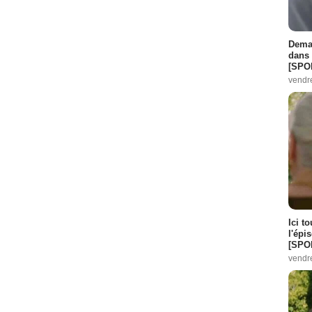
Demai
dans 
[SPO
vendr
Ici t
l'épi
[SPO
vendr