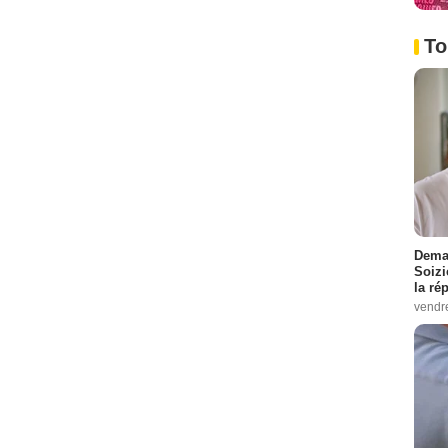
To
Demai
Soizi
la ré
vendr