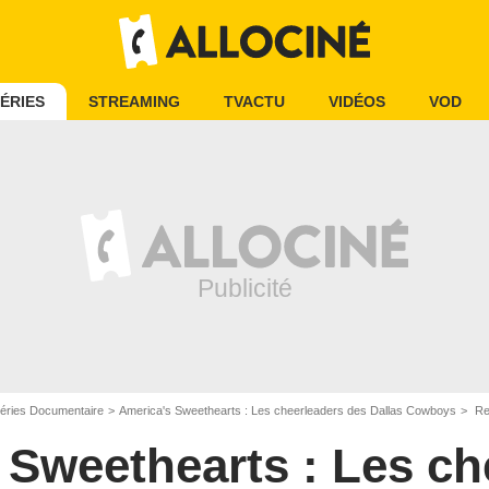
ÉRIES
STREAMING
TVACTU
VIDÉOS
VOD
éries Documentaire
America's Sweethearts : Les cheerleaders des Dallas Cowboys
Rega
 Sweethearts : Les ch