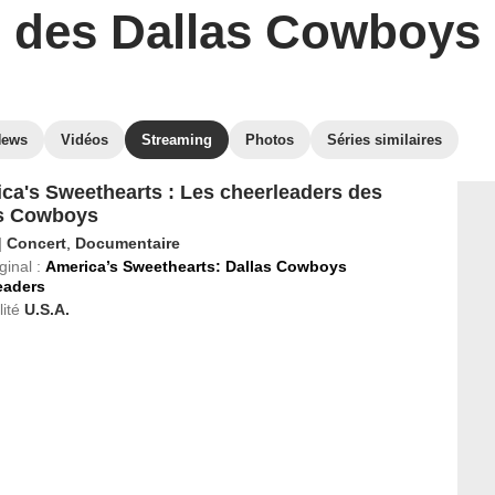
des Dallas Cowboys
News
Vidéos
Streaming
Photos
Séries similaires
ca's Sweethearts : Les cheerleaders des
s Cowboys
|
Concert
,
Documentaire
ginal :
America’s Sweethearts: Dallas Cowboys
eaders
ité
U.S.A.