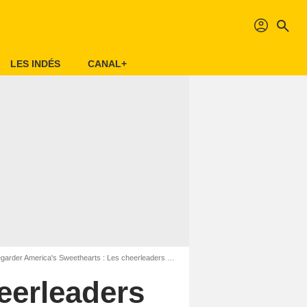
profil
search
LES INDÉS
CANAL+
rder America's Sweethearts : Les cheerleaders des Dallas Cowboys en SVOD
eerleaders