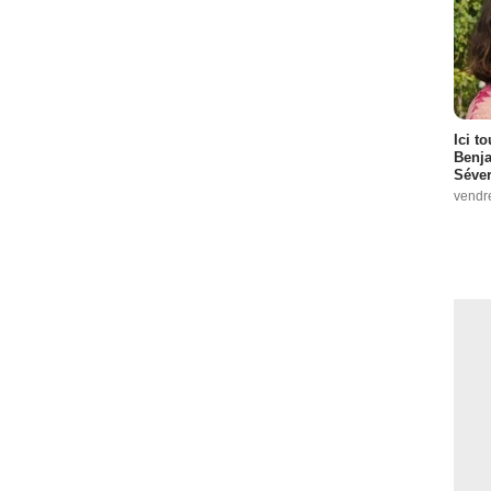
Ici t
Benj
Séver
vendr