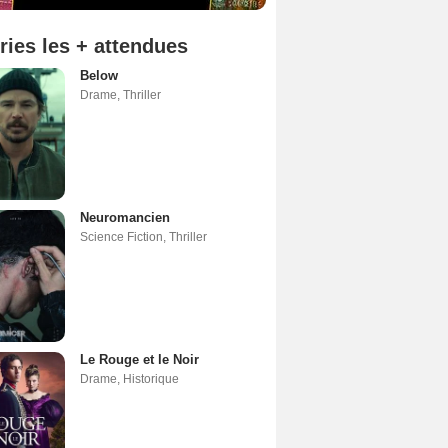
ries les + attendues
Below
Drame
,
Thriller
Neuromancien
Science Fiction
,
Thriller
Le Rouge et le Noir
Drame
,
Historique