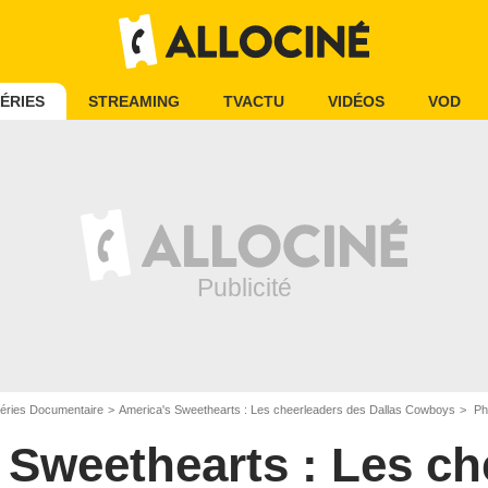
ÉRIES
STREAMING
TVACTU
VIDÉOS
VOD
éries Documentaire
America's Sweethearts : Les cheerleaders des Dallas Cowboys
Phot
 Sweethearts : Les ch