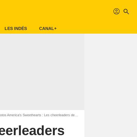
profil
search
LES INDÉS
CANAL+
os America's Sweethearts : Les cheerleaders des Dallas Cowboys
eerleaders