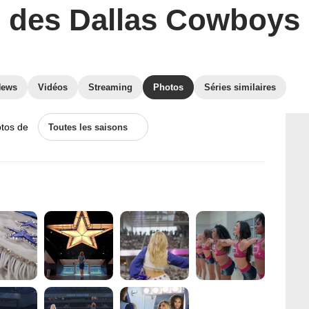
des Dallas Cowboys
News
Vidéos
Streaming
Photos
Séries similaires
otos de
Toutes les saisons