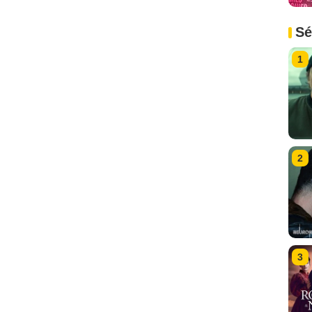
Sé
1
2
3