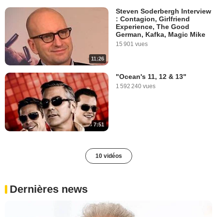
Steven Soderbergh Interview
: Contagion, Girlfriend
Experience, The Good
German, Kafka, Magic Mike
15 901 vues
11:26
"Ocean's 11, 12 & 13"
1 592 240 vues
7:51
10 vidéos
Dernières news