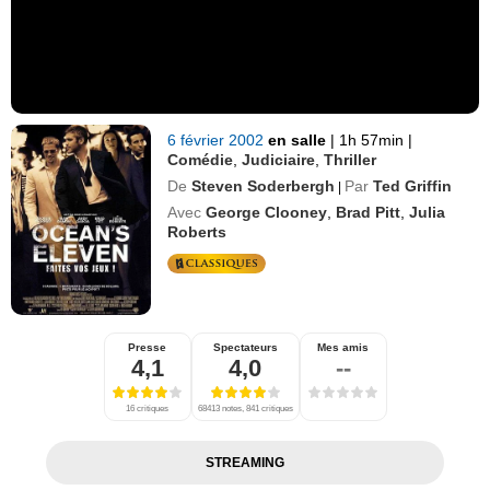
6 février 2002
en salle
|
1h 57min
|
Comédie
,
Judiciaire
,
Thriller
De
Steven Soderbergh
Par
Ted Griffin
|
Avec
George Clooney
,
Brad Pitt
,
Julia
Roberts
Presse
Spectateurs
Mes amis
4,1
4,0
--
16 critiques
68413 notes, 841 critiques
STREAMING