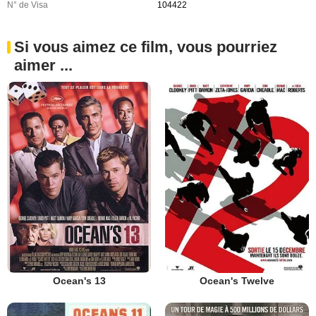
N° de Visa
104422
Si vous aimez ce film, vous pourriez
aimer ...
Ocean's 13
Ocean's Twelve